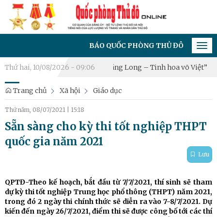
BÁO QUỐC PHÒNG THỦ ĐÔ - CƠ QUAN CỦA ĐẢ
Tog
navi
ế Hà Nội 2026: “Hào khí Thăng Long – Tinh hoa võ Việt”
Thứ hai, 10/08/2026 - 09:06
Xã Hạ
Trang chủ
Xã hội
Giáo dục
Thứ năm, 08/07/2021
|
15:18
Sẵn sàng cho kỳ thi tốt nghiệp THPT
quốc gia năm 2021
Lưu
QPTĐ-Theo kế hoạch, bắt đầu từ 7/7/2021, thí sinh sẽ tham
dự kỳ thi tốt nghiệp Trung học phổ thông (THPT) năm 2021,
trong đó 2 ngày thi chính thức sẽ diễn ra vào 7-8/7/2021. Dự
kiến đến ngày 26/7/2021, điểm thi sẽ được công bố tới các thí