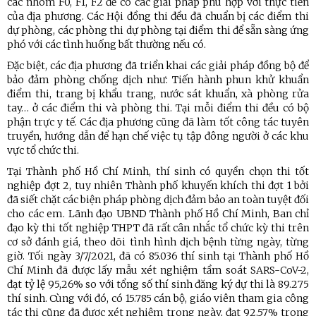
các nhóm F0, F1, F2 để có các giải pháp phù hợp với thực tiễn
của địa phương. Các Hội đồng thi đều đã chuẩn bị các điểm thi
dự phòng, các phòng thi dự phòng tại điểm thi để sẵn sàng ứng
phó với các tình huống bất thường nếu có.
Đặc biệt, các địa phương đã triển khai các giải pháp đồng bộ để
bảo đảm phòng chống dịch như: Tiến hành phun khử khuẩn
điểm thi, trang bị khẩu trang, nước sát khuẩn, xà phòng rửa
tay… ở các điểm thi và phòng thi. Tại mỗi điểm thi đều có bộ
phận trực y tế. Các địa phương cũng đã làm tốt công tác tuyên
truyền, hướng dẫn để hạn chế việc tụ tập đông người ở các khu
vực tổ chức thi.
Tại Thành phố Hồ Chí Minh, thí sinh có quyền chọn thi tốt
nghiệp đợt 2, tuy nhiên Thành phố khuyến khích thi đợt 1 bởi
đã siết chặt các biện pháp phòng dịch đảm bảo an toàn tuyệt đối
cho các em. Lãnh đạo UBND Thành phố Hồ Chí Minh, Ban chỉ
đạo kỳ thi tốt nghiệp THPT đã rất cân nhắc tổ chức kỳ thi trên
cơ sở đánh giá, theo dõi tình hình dịch bệnh từng ngày, từng
giờ. Tối ngày 3/7/2021, đã có 85.036 thí sinh tại Thành phố Hồ
Chí Minh đã được lấy mẫu xét nghiệm tầm soát SARS-CoV-2,
đạt tỷ lệ 95,26% so với tổng số thí sinh đăng ký dự thi là 89.275
thí sinh. Cùng với đó, có 15.785 cán bộ, giáo viên tham gia công
tác thi cũng đã được xét nghiệm trong ngày, đạt 92,57% trong