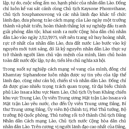
lập, tự do, cuộc sống ấm no, hạnh phúc của nhân dân Lào. Đồng
chí luôn kề vai sát cánh cùng Chủ tịch Kaysone Phomvihane,
Chủ tịch Souphanouvong và các nhà lãnh đạo khác tổ chức
lãnh đạo, đưa phong trào cách mạng của Lào ngày một trưởng
thành và phát triển, hoàn thành thắng lợi sự nghiệp đấu tranh
giải phóng dân tộc, khai sinh ra nước Cộng hòa dân chủ nhân
dân Lào vào ngày 2/12/1975, viết nên trang sử huy hoàng nhất,
rực rỡ nhất của nhân dân Lào, đưa đất nước Lào bước vào kỷ
nguyên mới tươi sáng, đó là kỷ nguyên nhân dân Lào thực sự
trở thành người làm chủ vận mệnh của mình, làm chủ hoàn
toàn đất nước độc lập, tự do, tiến lên chủ nghĩa xã hội.
Trong suốt sự nghiệp cách mạng vẻ vang của mình, đồng chí
Khamtay Siphandone luôn nhận được sự tin yêu của tập thể
lãnh đạo, cũng như cán bộ, chiến sĩ và nhân dân Lào. Đồng chí
đã được giao nhiều trọng trách quan trọng, từ đại biểu Chính
phủ Lào Issara khu vực Nam Lào, Chủ tịch Ủy ban Kháng chiến
khu vực Trung Lào, Ủy viên Trung ương Mặt trận Lào Issara và
Mặt trận Lào yêu nước, cho đến Ủy viên Trung ương Đảng, Bí
thư Trung ương Đảng, Ủy viên Bộ Chính trị, Phó Thủ tướng, Bộ
trưởng Bộ Quốc phòng, Thủ tướng rồi trở thành Chủ tịch Đảng
Nhân dân Cách mạng Lào, Chủ tịch nước Cộng hòa dân chủ
nhân dân Lào. Trên cương vị người lãnh đạo cao nhất của Đảng,