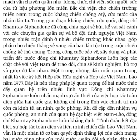
mạch vận chuyển quân nhu, lương thực, chi viện sức người, sức
của từ hậu phương lớn miền Bắc chi viện cho chiến trường
miền Nam trong cuộc kháng chiến chống Mỹ, cứu nước của
nhân dân ta. Trong giai đoạn kháng chiến, cứu quốc, đồng chí
Khamtay Siphandone đã cùng chia ngọt sẻ bùi, kề vai sát cánh
với các chuyên gia quân sự và bộ đội tình nguyện Việt Nam
trong nhiều trận đánh ở nhiều chiến trường khác nhau, góp
phần cho chiến thắng vẻ vang của hai dân tộc trong cuộc chiến
chống kẻ thù chung. Trong công cuộc bảo vệ, xây dựng và phát
triển đất nước, đồng chí Khamtay Siphandone luôn hợp tác
chặt chẽ với Việt Nam để trao đổi, chia sẻ kinh nghiệm, hỗ trợ
và giúp đỡ lẫn nhau. Một trong những dấu mốc quan trọng
nhất là việc ký kết Hiệp ước Hữu nghị và Hợp tác Việt Nam-Lào
năm 1977. Đây là nền tảng pháp lý quan trọng để hai nước thúc
đẩy quan hệ trên nhiều lĩnh vực. Đồng chí Khamtay
Siphandone luôn nhấn mạnh sự cần thiết của việc hợp tác toàn
diện giữa hai quốc gia, không chỉ trong lĩnh vực chính trị mà
còn cả kinh tế, an ninh, quốc phòng. Khi đề cập đến nhiệm vụ
quốc phòng, an ninh của quan hệ đặc biệt Việt Nam-Lào, đồng
chí Khamtay Siphandone luôn khẳng định: “Tình đoàn kết đặc
biệt, sự hợp tác toàn diện và liên minh chiến đấu Lào-Việt Nam
vẫn là một nhân tố cơ bản quyết định thắng lợi của cách mạng
hai nước cũng như của mỗi nước. Quân đội và nhân dân Lào