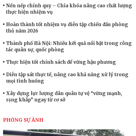
Nền nếp chính quy – Chìa khóa nâng cao chất lượng
thực hiện nhiệm vụ
Hoàn thành tốt nhiệm vụ diễn tập chiến đấu phòng
thủ năm 2026
Thành phố Hà Nội: Nhiều kết quả nổi bật trong công
tác quân sự, quốc phòng
Thực hiện tốt chính sách để vững hậu phương
Diễn tập sát thực tế, nâng cao khả năng xử lý trong
mọi tình huống
Xây dựng lực lượng dân quân tự vệ “vững mạnh,
rộng khắp” ngay từ cơ sở
Trung đoàn Pháo binh 452: Huấn luyện giỏi nâng
cao sức mạnh chiến đấu
PHÓNG SỰ ẢNH
Tiểu đoàn Thiết giáp hoàn thành tốt diễn tập chiến