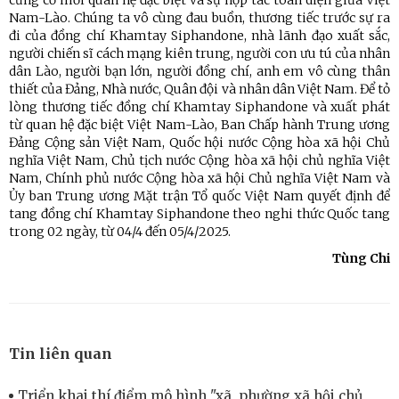
củng cố mối quan hệ đặc biệt và sự hợp tác toàn diện giữa Việt
Nam-Lào. Chúng ta vô cùng đau buồn, thương tiếc trước sự ra
đi của đồng chí Khamtay Siphandone, nhà lãnh đạo xuất sắc,
người chiến sĩ cách mạng kiên trung, người con ưu tú của nhân
dân Lào, người bạn lớn, người đồng chí, anh em vô cùng thân
thiết của Đảng, Nhà nước, Quân đội và nhân dân Việt Nam. Để tỏ
lòng thương tiếc đồng chí Khamtay Siphandone và xuất phát
từ quan hệ đặc biệt Việt Nam-Lào, Ban Chấp hành Trung ương
Đảng Cộng sản Việt Nam, Quốc hội nước Cộng hòa xã hội Chủ
nghĩa Việt Nam, Chủ tịch nước Cộng hòa xã hội chủ nghĩa Việt
Nam, Chính phủ nước Cộng hòa xã hội Chủ nghĩa Việt Nam và
Ủy ban Trung ương Mặt trận Tổ quốc Việt Nam quyết định để
tang đồng chí Khamtay Siphandone theo nghi thức Quốc tang
trong 02 ngày, từ 04/4 đến 05/4/2025.
Tùng Chi
Tin liên quan
Triển khai thí điểm mô hình "xã, phường xã hội chủ