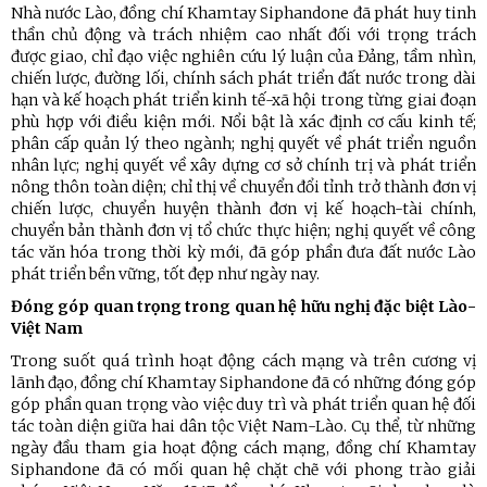
Nhà nước Lào, đồng chí Khamtay Siphandone đã phát huy tinh
thần chủ động và trách nhiệm cao nhất đối với trọng trách
được giao, chỉ đạo việc nghiên cứu lý luận của Đảng, tầm nhìn,
chiến lược, đường lối, chính sách phát triển đất nước trong dài
hạn và kế hoạch phát triển kinh tế-xã hội trong từng giai đoạn
phù hợp với điều kiện mới. Nổi bật là xác định cơ cấu kinh tế;
phân cấp quản lý theo ngành; nghị quyết về phát triển nguồn
nhân lực; nghị quyết về xây dựng cơ sở chính trị và phát triển
nông thôn toàn diện; chỉ thị về chuyển đổi tỉnh trở thành đơn vị
chiến lược, chuyển huyện thành đơn vị kế hoạch-tài chính,
chuyển bản thành đơn vị tổ chức thực hiện; nghị quyết về công
tác văn hóa trong thời kỳ mới, đã góp phần đưa đất nước Lào
phát triển bền vững, tốt đẹp như ngày nay.
Đóng góp quan trọng trong quan hệ hữu nghị đặc biệt Lào-
Việt Nam
Trong suốt quá trình hoạt động cách mạng và trên cương vị
lãnh đạo, đồng chí Khamtay Siphandone đã có những đóng góp
góp phần quan trọng vào việc duy trì và phát triển quan hệ đối
tác toàn diện giữa hai dân tộc Việt Nam-Lào. Cụ thể, từ những
ngày đầu tham gia hoạt động cách mạng, đồng chí Khamtay
Siphandone đã có mối quan hệ chặt chẽ với phong trào giải