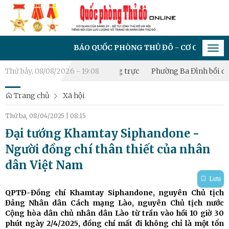
BÁO QUỐC PHÒNG THỦ ĐÔ - CƠ QUAN CỦA ĐẢNG ỦY
Tog
navi
ập Tiểu đội Dân quân thường trực
Thứ bảy, 08/08/2026 - 19:08
Phường Ba Đình bồi dưỡng kiế
Trang chủ
Xã hội
Thứ ba, 08/04/2025
|
08:15
Đại tướng Khamtay Siphandone -
Người đồng chí thân thiết của nhân
dân Việt Nam
Lưu
QPTĐ-Đồng chí Khamtay Siphandone, nguyên Chủ tịch
Đảng Nhân dân Cách mạng Lào, nguyên Chủ tịch nước
Cộng hòa dân chủ nhân dân Lào từ trần vào hồi 10 giờ 30
phút ngày 2/4/2025, đồng chí mất đi không chỉ là một tổn