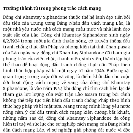
Trưởng thành từ trong phong trào cách mạng
Đồng chí Khamtay Siphandone thuộc thế hệ lãnh đạo tiền bối
đầu tiên của Trung ương Đảng Nhân dân Cách mạng Lào, là
một nhà yêu nước, nhà cách mạng mẫu mực và nhà lãnh đạo
xuất sắc của Lào. Đồng chí Khamtay Siphandone sinh ngày
8/2/1924 trong một gia đình thuần nông, có truyền thống đấu
tranh chống thực dân Pháp và phong kiến tại tỉnh Champasak
của Lào ngày nay, đồng chí Khamtay Siphandone đã tham gia
phong trào của viên chức, thanh niên, sinh viên, thành lập hội
thể thao để hoạt động đấu tranh chống thực dân Pháp theo
hình thức hợp pháp và bí mật ngay từ năm 1946. Bước ngoặt
quan trọng trong cuộc đời và cũng là điểm khởi đầu cho cuộc
đời hoạt động cách mạng vẻ vang của đồng chí Khamtay
Siphandone, là vào năm 1947, khi đồng chí tìm cách liên lạc để
tham gia lực lượng của Mặt trận Lào Issara trong bối cảnh
không thể tiếp tục tiến hành đấu tranh chống Pháp theo hình
thức hợp pháp và bí mật nữa. Mang trong mình lòng yêu nước
nồng nàn, ý chí đấu tranh cách mạng kiên cường, bất khuất,
những năm sau đó, đồng chí Khamtay Siphandone đã cống
hiến trí tuệ và sức lực cho sự nghiệp cách mạng của Đảng Nhân
dân Cách mạng Lào, vì sự nghiệp giải phóng đất nước, vì độc