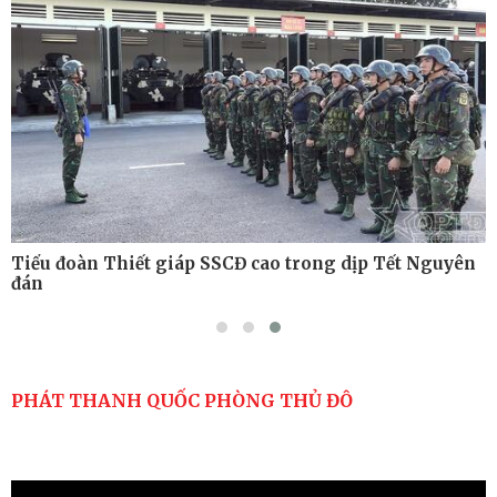
thuật có bắn đạn thật
Nơi sinh viên rèn ý trí, luyện kỹ năng
Tiểu đoàn Thiết giáp SSCĐ cao trong dịp Tết Nguyên
đán
PHÁT THANH QUỐC PHÒNG THỦ ĐÔ