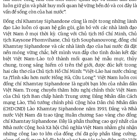
luôn giữ gìn và phát huy mối quan hệ vững bền đó và coi đây là
vấn đề sống còn của hai nước”.
Đồng chí Khamtay Siphandone cũng là một trong những lãnh
đạo Lào luôn có quan hệ gần gũi, gắn bó với các nhà lãnh đạo
Việt Nam ở mọi thời kỳ. Cùng với Chủ tịch Hồ Chí Minh, Chủ
tịch Kaysone Phomvihane, Chủ tịch Souphanouvong, đồng chí
Khamtay Siphandone và các nhà lãnh đạo của hai nước đã đặt
nền móng vững chắc, hết mình vun đắp cho tình đoàn kết đặc
biệt Việt Nam-Lào trở thành mối quan hệ mẫu mực, thủy
chung, trong sáng hiếm có trên thế giới, được đúc kết trong
hai câu thơ của Chủ tịch Hồ Chí Minh: “Việt-Lào hai nước chúng
ta /Tình sâu hơn nước Hồng Hà, Cửu Long”. Việt Nam luôn coi
đồng chí Khamtay Siphandone là người bạn lớn của nhân dân
Việt Nam. Trong chuyến thăm hữu nghị chính thức Việt Nam
của Chủ tịch Ban chấp hành Trung ương Đảng Nhân dân Cách
mạng Lào, Thủ tướng chính phủ Cộng hòa Dân chủ Nhân dân
(CHDCND) Lào Khamtay Siphandone năm 1993, Đảng và Nhà
nước Việt Nam đã trao tặng Huân chương Sao vàng cho đồng
chí Khamtay Siphandone. Đây là phần thưởng cao quý nhất của
Nhà nước Cộng hoà Xã hội Chủ nghĩa Việt Nam nhằm ghi nhận
những công lao to lớn của đồng chí đã góp phần tăng cường,