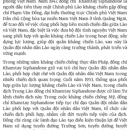
phóng Việt Nam. Năm 1947, đồng chí Khamtay Siphandone là
người đầu tiên thay mặt Chính phủ Lào kháng chiến gặp đồng
chí Phạm Văn Đồng, đại biểu thường trực Chính phủ Việt Nam
Dân chủ Cộng hòa tại miền Nam Việt Nam ở tỉnh Quảng Ngãi,
để trao đổi về việc cùng phối hợp liên minh chiến đấu giữa Lào
và Việt Nam, đặc biệt là việc đưa bộ đội tình nguyện Việt Nam
sang phối hợp với quân kháng chiến Lào trong hoạt động, xây
dựng lực lượng, giúp đội quân kháng chiến Lào, sau này là
Quân đội nhân dân Lào ngày càng trưởng thành, phát triển và
vững mạnh.
Trong những năm kháng chiến chống thực dân Pháp, đồng chí
Khamtay Siphandone giữ vai trò chỉ huy Quân đội nhân dân
Lào, phối hợp chặt chẽ với Quân đội nhân dân Việt Nam trong
nhiều chiến dịch quan trọng. Cuối năm 1953, thông qua phối
hợp giữa lực lượng kháng chiến Lào và Việt Nam, trong chiến
dịch Trung Lào đồng chí Khamtay Siphandone được cử làm Tư
lệnh chiến dịch này. Trong cuộc kháng chiến chống Mỹ, đồng
chí Khamtay Siphandone tiếp tục chỉ đạo Quân đội nhân dân
Lào phối hợp với Quân đội nhân dân Việt Nam, tổ chức các
chiến dịch phối hợp, nhằm cắt đứt tuyến tiếp viện của địch.
Đồng chí cùng các lãnh đạo Lào tạo điều kiện thuận lợi để Việt
Nam sử dụng tuyến đường Trường Sơn, tuyến đường huyết