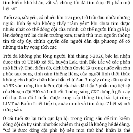
tìm kiếm khó khăn, vất vả, chúng tôi đã tìm được 15 phần mộ
liệt sỹ”.
Tuổi cao, sức yếu, có nhiều khi trái gió, trở trời đau nhức nhưng
người lính ấy vẫn không thấy “tâm yên” khi chưa tìm được
nhiều nhất có thể đồng đội của mình. Cứ thế người lính già lại
lên đường trở lại chiến trường xưa, tranh thủ mọi nguồn thông
tin từ cấp ủy, chính quyền đến người dân địa phương để có
những tia hy vọng tích cực.
Trời đã không phụ lòng người, khi tháng 5-2020, bác lại nhận
được tin từ UBND xã 5K, huyện Lak, tỉnh Đắc Lắc về các phần
mộ liệt sỹ. Thời điểm đó, dịch bệnh Covid-19 trong nước vẫn còn
phức tạp, song tình cảm thiêng liêng của người lính thôi thúc
không cho bước chân bác chần chừ. Sau 3 ngày cùng dân quân
xã 5K vào rừng tìm kiếm, đội của bác đã thấy 3 phần mộ liệt sỹ
của Huyện đội H10 và 1 mũ cối, 1 nòng súng CKC dựng ở gốc cây
cổ thụ. Sau đó 1 tuần, được cung cấp thông tin, bác lại cùng
LLVT xã Buôn Triết tiếp tục xác minh và tìm được 7 liệt sỹ nơi
rừng sâu.
Ở cái tuổi 80 lại tích cực lặn lội trong rừng sâu để tìm kiếm
đồng đội đã hy sinh như bác Khiêm thì quả là không hề dễ dàng.
“Có lẽ được đồng đội phù hộ nên mọi thứ khó khăn là thế