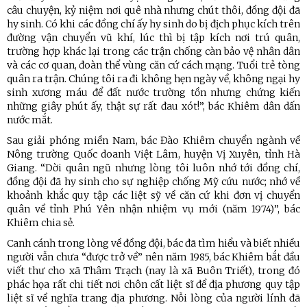
câu chuyện, kỷ niệm nơi quê nhà nhưng chút thôi, đồng đội đã
hy sinh. Có khi các đồng chí ấy hy sinh do bị địch phục kích trên
đường vận chuyển vũ khí, lúc thì bị tập kích nơi trú quân,
trường hợp khác lại trong các trận chống càn bảo vệ nhân dân
và các cơ quan, đoàn thể vùng căn cứ cách mạng. Tuổi trẻ tòng
quân ra trận. Chúng tôi ra đi không hẹn ngày về, không ngại hy
sinh xương máu để đất nước trường tồn nhưng chứng kiến
những giây phút ấy, thật sự rất đau xót!”, bác Khiêm dân dấn
nước mắt.
Sau giải phóng miền Nam, bác Đào Khiêm chuyển ngành về
Nông trường Quốc doanh Việt Lâm, huyện Vị Xuyên, tỉnh Hà
Giang. “Dời quân ngũ nhưng lòng tôi luôn nhớ tới đồng chí,
đồng đội đã hy sinh cho sự nghiệp chống Mỹ cứu nước; nhớ về
khoảnh khắc quy tập các liệt sỹ về căn cứ khi đơn vị chuyển
quân về tỉnh Phú Yên nhận nhiệm vụ mới (năm 1974)”, bác
Khiêm chia sẻ.
Canh cánh trong lòng về đồng đội, bác đã tìm hiểu và biết nhiều
người vẫn chưa “được trở về” nên năm 1985, bác Khiêm bắt đầu
viết thư cho xã Thâm Trạch (nay là xã Buôn Triết), trong đó
phác họa rất chi tiết nơi chôn cất liệt sĩ để địa phương quy tập
liệt sĩ về nghĩa trang địa phương. Nỗi lòng của người lính đã