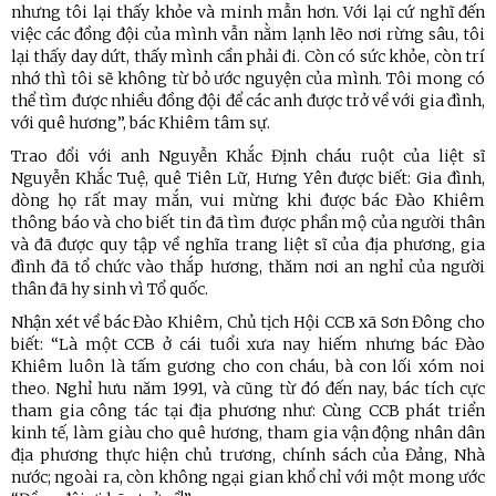
nhưng tôi lại thấy khỏe và minh mẫn hơn. Với lại cứ nghĩ đến
việc các đồng đội của mình vẫn nằm lạnh lẽo nơi rừng sâu, tôi
lại thấy day dứt, thấy mình cần phải đi. Còn có sức khỏe, còn trí
nhớ thì tôi sẽ không từ bỏ ước nguyện của mình. Tôi mong có
thể tìm được nhiều đồng đội để các anh được trở về với gia đình,
với quê hương”, bác Khiêm tâm sự.
Trao đổi với anh Nguyễn Khắc Định cháu ruột của liệt sĩ
Nguyễn Khắc Tuệ, quê Tiên Lữ, Hưng Yên được biết: Gia đình,
dòng họ rất may mắn, vui mừng khi được bác Đào Khiêm
thông báo và cho biết tin đã tìm được phần mộ của người thân
và đã được quy tập về nghĩa trang liệt sĩ của địa phương, gia
đình đã tổ chức vào thắp hương, thăm nơi an nghỉ của người
thân đã hy sinh vì Tổ quốc.
Nhận xét về bác Đào Khiêm, Chủ tịch Hội CCB xã Sơn Đông cho
biết: “Là một CCB ở cái tuổi xưa nay hiếm nhưng bác Đào
Khiêm luôn là tấm gương cho con cháu, bà con lối xóm noi
theo. Nghỉ hưu năm 1991, và cũng từ đó đến nay, bác tích cực
tham gia công tác tại địa phương như: Cùng CCB phát triển
kinh tế, làm giàu cho quê hương, tham gia vận động nhân dân
địa phương thực hiện chủ trương, chính sách của Đảng, Nhà
nước; ngoài ra, còn không ngại gian khổ chỉ với một mong ước