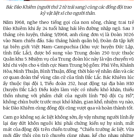
Bác Đào Khiêm (người thứ 2 từ trái sang) cùng các đồng đội trao
kỷ vật liệt sĩ cho người thân.
Năm 1968, nghe theo tiếng gọi của non sông, chàng trai trẻ
Đào Khiêm khi ấy 24 tuổi hăng hái lên đường nhập ngũ. Sau 3
tháng rèn luyện, tháng 5/1968, anh cùng đơn vị là Đoàn 3026
vào Nam chiến đấu. Sáu tháng hành quân bộ, Đoàn đã tập kết
tại biên giới Việt Nam-Campuchia (khu vực huyện Đức Lập,
tỉnh Đắc Lắc), được bổ sung vào Trung đoàn 250 trực thuộc
Quân khu 5. Nhiệm vụ của Trung đoàn lúc này là vận chuyển vũ
khí chi viện cho 4 tỉnh cực Nam Trung bộ gồm: Phú Yên, Khánh
Hòa, Ninh Thuận, Bình Thuận, đồng thời bảo vệ nhân dân và các
cơ quan đoàn thể vùng căn cứ của tỉnh Đắc Lắc. Bác Khiêm lúc
ấy thuộc Đại đội 1, Tiểu đoàn 252, hoạt động tại địa bàn H10
(huyện Đắc Lắc). Điều kiện làm việc có nhiều khó khăn, thiếu
thốn nhưng với phẩm chất của người lính “Bộ đội Cụ Hồ”,
không chùn bước trước mọi khó khăn, gian khổ, nhiệm vụ nào,
bác Đào Khiêm cùng đồng đội cũng vượt qua và hoàn thành tốt.
Cam go không sợ, ác liệt không sờn, ấy vậy nhưng người lính ấy
lại day dứt khôn nguôi khi phải chứng kiến sự hy sinh, mất
mát của động đội trên chiến trường. “Chiến trường ác liệt. Vừa
mới đây thôi còn trò chuyện cùng nhau, kể cho nhau những