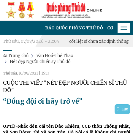
BÁO QUỐC PHÒNG THỦ ĐÔ - CƠ QUAN CỦA ĐẢNG ỦY
Tog
navi
Thứ sáu, 07/08/2026 - 22:04
Triển khai lấy mẫu hài cốt liệt sĩ chưa xác định thông tin tại 
Trang chủ
Văn Hoá-Thể Thao
Nét đẹp Người chiến sỹ Thủ đô
Thứ sáu, 10/09/2021
|
16:33
CUỘC THI VIẾT "NÉT ĐẸP NGƯỜI CHIẾN SĨ THỦ
ĐÔ"
“Đồng đội ơi hãy trở về”
Lưu
QPTĐ-Nhắc đến cái tên Đào Khiêm, CCB thôn Thống Nhất,
xã Sơn Đông, thị xã Sơn Tây, Hà Nội có lẽ không chỉ người