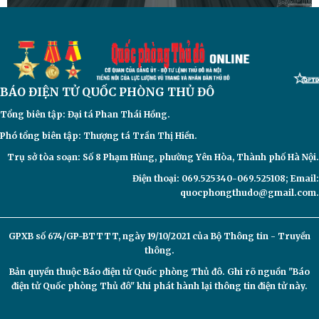
BÁO ĐIỆN TỬ
QUỐC PHÒNG THỦ ĐÔ
Tổng biên tập: Đại
tá Phan Thái Hồng.
Phó tổng biên tập: Thượng tá Trần Thị Hiền.
Trụ sở tòa soạn: Số 8 Phạm Hùng, phường Yên Hòa, Thành phố Hà Nội.
Điện thoại: 069.525340-069.525108; Email:
quocphongthudo@gmail.com.
GPXB số 674/GP-BTTTT, ngày 19/10/2021 của Bộ Thông tin - Truyền
thông.
Bản quyền thuộc Báo điện tử
Quốc phòng Thủ đô. Ghi rõ nguồn "Báo
điện tử Quốc phòng Thủ đô" khi phát hành lại thông tin điện tử này.