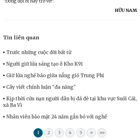
“Đồng đội ơi hãy trở về!”.
HỮU NAM
Tin liên quan
Trước những cuộc đời bất tử
Người giữ lửa sáng tạo ở Kho K91
Giữ lửa nghề báo giữa nắng gió Trung Phi
Cây viết chính luận “đa năng”
Kịp thời cứu nạn người dân bị đá đè tại khu vực Suối Cái,
xã Ba Vì
Nhân viên bảo mật 24 năm gắn bó với nghề
1
2
3
4
5
»
»»