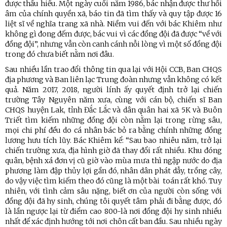
được thấu hiểu. Một ngày cuối năm 1986, bác nhận được thư hồi
âm của chính quyền xã, báo tin đã tìm thấy và quy tập được 16
liệt sĩ về nghĩa trang xã nhà. Niềm vui đến với bác Khiêm như
không gì đong đếm được, bác vui vì các đồng đội đã được “về với
đồng đội”, nhưng vẫn còn canh cánh nỗi lòng vì một số đồng đội
trong đó chưa biết nằm nơi đâu.
Sau nhiều lần trao đổi thông tin qua lại với Hội CCB, Ban CHQS
địa phương và Ban liên lạc Trung đoàn nhưng vẫn không có kết
quả. Năm 2017, 2018, người lính ấy quyết định trở lại chiến
trường Tây Nguyên năm xưa, cùng với cán bộ, chiến sĩ Ban
CHQS huyện Lak, tỉnh Đắc Lắc và dân quân hai xã 5K và Buôn
Triết tìm kiếm những đồng đội còn nằm lại trong rừng sâu,
mọi chi phí đều do cá nhân bác bỏ ra bằng chính những đồng
lương hưu tích lũy. Bác Khiêm kể: “Sau bao nhiêu năm, trở lại
chiến trường xưa, địa hình giờ đã thay đổi rất nhiều. Khu đóng
quân, bệnh xá đơn vị cũ giờ vào mùa mưa thì ngập nước do địa
phương làm đập thủy lợi gần đó, nhân dân phát dẫy, trồng cây,
do vậy việc tìm kiếm theo đó cũng là một bài toán rất khó. Tuy
nhiên, với tình cảm sâu nặng, biết ơn của người còn sống với
đồng đội đã hy sinh, chúng tôi quyết tâm phải đi bằng được, đó
là lần ngược lại từ điểm cao 800-là nơi đồng đội hy sinh nhiều
nhất để xác định hướng tới nơi chôn cất ban đầu. Sau nhiều ngày