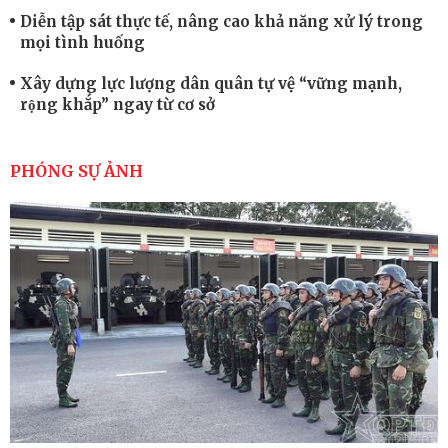
Diễn tập sát thực tế, nâng cao khả năng xử lý trong
mọi tình huống
Xây dựng lực lượng dân quân tự vệ “vững mạnh,
rộng khắp” ngay từ cơ sở
Trung đoàn Pháo binh 452: Huấn luyện giỏi nâng
cao sức mạnh chiến đấu
PHÓNG SỰ ẢNH
Tiểu đoàn Thiết giáp hoàn thành tốt diễn tập chiến
thuật có bắn đạn thật
Nơi sinh viên rèn ý trí, luyện kỹ năng