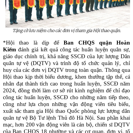
Tặng cờ lưu niệm cho các đơn vị tham gia Hội thao quận.
*Hội thao là dịp để
Ban CHQS quận Hoàn
Kiếm
đánh giá kết quả công tác huấn luyện quân sự,
giáo dục chính trị, khả năng SSCĐ của lực lượng Dân
quân tự vệ (DQTV) và trình độ tổ chức quản lý, chỉ
huy của các đơn vị DQTV trong toàn quận. Thông qua
Hội thao kịp thời biểu dương, khen thưởng tập thể, cá
nhân đạt thành tích cao trong huấn luyện, SSCĐ năm
2024, đồng thời làm cơ sở rút kinh nghiệm để chỉ đạo
công tác huấn luyện, SSCĐ cho những năm tiếp theo,
cũng như lựa chọn những vận động viên tiêu biểu,
xuất sắc tham gia Hội thao Quốc phòng lực lượng dân
quân tự vệ Bộ Tư lệnh Thủ đô Hà Nội. Sau phần khai
mạc, hơn 200 vận động viên là cán bộ, chiến sĩ DQTV
của Ban CHQS 18 phường và các cơ quan, đơn vị, tổ