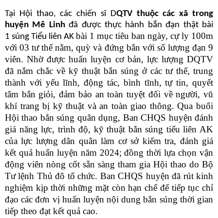
Tại Hội thao, các chiến sĩ D
QTV thuộc các xã trong
huyện Mê Linh
đã được thực hành bắn đạn thật bài
bài 1 mục tiêu ban ngày, cự ly 100m
1 súng Tiểu liên AK
với 03 tư thế nằm, quỳ và đứng bắn với số lượng đạn 9
viên. Nhờ được huấn luyện cơ bản, lực lượng DQTV
đã nắm chắc về kỹ thuật bắn súng ở các tư thế, trung
thành với yếu lĩnh, động tác, bình tĩnh, tự tin, quyết
tâm bắn giỏi, đảm bảo an toàn tuyệt đối về người, vũ
khí trang bị kỹ thuật và an toàn giao thông. Qua buổi
Hội thao bắn súng quân dụng, Ban CHQS huyện đánh
giá năng lực, trình độ, kỹ thuật bắn súng tiểu liên AK
của lực lượng dân quân làm cơ sở kiểm tra, đánh giá
kết quả huấn luyện năm 2024; đồng thời lựa chọn vận
động viên nòng cốt sẵn sàng tham gia Hội thao do Bộ
Tư lệnh Thủ đô tổ chức. Ban CHQS huyện đã rút kinh
nghiệm kịp thời những mặt còn hạn chế để tiếp tục chỉ
đạo các đơn vị huấn luyện nội dung bắn súng thời gian
tiếp theo đạt kết quả cao.