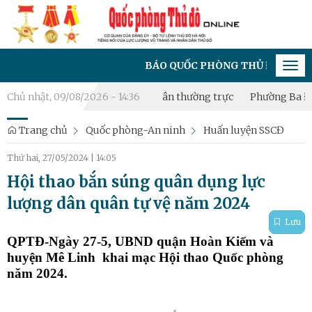
BÁO QUỐC PHÒNG THỦ ĐÔ - CƠ QUAN CỦA Đ
Tog
navi
thành lập Tiểu đội Dân quân thường trực
Chủ nhật, 09/08/2026 - 14:36
Phường Ba Đình bồi d
Trang chủ
Quốc phòng-An ninh
Huấn luyện SSCĐ
Thứ hai, 27/05/2024
|
14:05
Hội thao bắn súng quân dụng lực
lượng dân quân tự vệ năm 2024
Lưu
QPTĐ-Ngày 27-5, UBND quận Hoàn Kiếm và
huyện Mê Linh khai mạc Hội thao Quốc phòng
năm 2024.