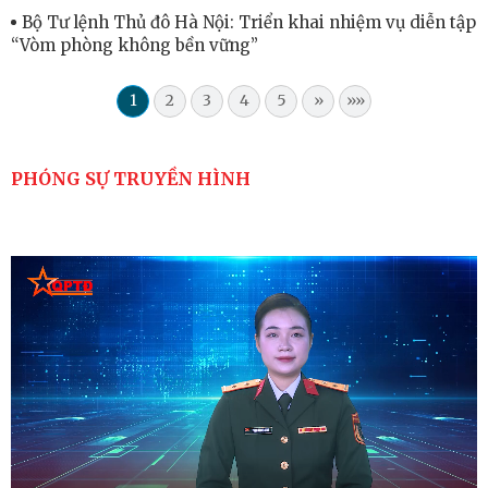
Bộ Tư lệnh Thủ đô Hà Nội: Triển khai nhiệm vụ diễn tập
“Vòm phòng không bền vững”
1
2
3
4
5
»
»»
PHÓNG SỰ TRUYỀN HÌNH