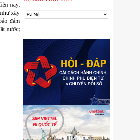
iện nay,
 như xây
 bảo đảm
ất nước;