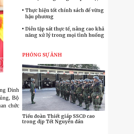
quốc phòng
Thực hiện tốt chính sách để vững
hậu phương
Diễn tập sát thực tế, nâng cao khả
năng xử lý trong mọi tình huống
Xây dựng lực lượng dân quân tự
vệ “vững mạnh, rộng khắp” ngay
PHÓNG SỰ ẢNH
từ cơ sở
Trung đoàn Pháo binh 452: Huấn
luyện giỏi nâng cao sức mạnh
chiến đấu
Tiểu đoàn Thiết giáp hoàn thành
ớng Đinh
tốt diễn tập chiến thuật có bắn đạn
thật
hủng, Bộ
Nơi sinh viên rèn ý trí, luyện kỹ
uan chức
năng
Tiểu đoàn Thiết giáp SSCĐ cao
Bộ Tư lệnh
trong dịp Tết Nguyên đán
chính trị-
thăm, động