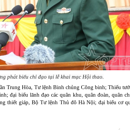
 phát biểu chỉ đạo tại lễ khai mạc Hội thao.
Trần Trung Hòa, Tư lệnh Binh chủng Công binh; Thiếu tư
h; đại biểu lãnh đạo các quân khu, quân đoàn, quân c
g thiết giáp, Bộ Tư lệnh Thủ đô Hà Nội; đại biểu cơ q
ệnh Thủ đô và các tổ chức
Hương Tết ra đảo tiền tiêu
rị-xã hội thành phố Hà Nội
ộng viên chiến sĩ mới