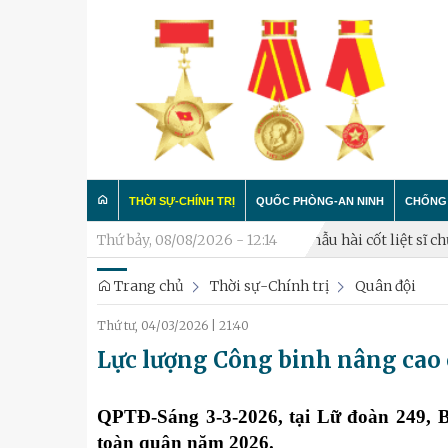
THỜI SỰ-CHÍNH TRỊ
QUỐC PHÒNG-AN NINH
CHỐNG 
hủ năm 2026
Thứ bảy, 08/08/2026 - 12:14
Triển khai lấy mẫu hài cốt liệt sĩ chưa xác định th
Trang chủ
Thời sự-Chính trị
Quân đội
Trong nước
Công tác Đảng - Công tác C
Làm t
Thứ tư, 04/03/2026
|
21:40
Quân đội
Huấn luyện SSCĐ
Chống 
Lực lượng Công binh nâng cao 
Luận bàn
Xây dựng đơn vị
Thành phố Hà Nội
Hậu cần
QPTĐ-Sáng 3-3-2026, tại Lữ đoàn 249, 
toàn quân năm 2026.