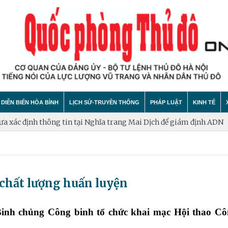
DIỄN BIẾN HÒA BÌNH
LỊCH SỬ-TRUYỀN THỐNG
PHÁP LUẬT
KINH TẾ
ông tin tại Nghĩa trang Mai Dịch để giám định ADN
Hà Nội phấn đấ
hính trị
hất bại âm mưu diễn biến hòa bình
Theo Dòng Lịch Sử
Tin tức
Tin tức
"tự diễn biến", "tự chuyển hóa"
Sự Kiện
An ninh - Trật tự
Xây dựng
chất lượng huấn luyện
Lịch sử LLVT nhân dân Thủ đô Hà Nội
Cuộc sống quanh ta
Vấn đề và
Thông Tin Liệt Sĩ
Tìm hiểu chính sách
Hội nhập
Binh chủng Công binh tổ chức khai mạc Hội thao Cô