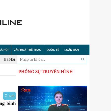
XÃ HỘI
VĂN HOÁ-THỂ THAO
QUỐC TẾ
LUẬN BÀN
u hoàn thành lấy mẫu xác định danh tính hài cốt liệt sĩ trong thá
PHÓNG SỰ TRUYỀN HÌNH
Tin tức
Trong nước
Sự kiện
 nông thôn mới
Y tế
Quốc tế
Bình luận quốc tế
 dư luận
Giáo dục
Hà Nội thanh lịch
Bảo vệ chủ quyền biển đảo
Lưu
Cải cách hành chính
Nét đẹp Người chiến sỹ Thủ đô
Khoa học quân sự nước ngoài
ng binh