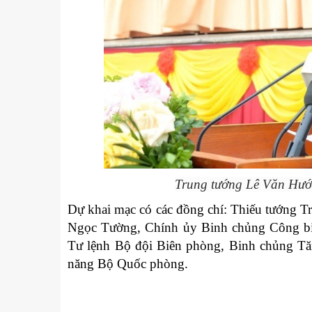
Trung tướng Lê Văn Hướng
Dự khai mạc có các đồng chí: Thiếu tướng 
Ngọc Tường, Chính ủy Binh chủng Công bin
Tư lệnh Bộ đội Biên phòng, Binh chủng Tăn
năng Bộ Quốc phòng.
u
Tiểu đoàn Thiết giáp SSCĐ cao
Bộ Tư l
trong dịp Tết Nguyên đán
chính t
thăm, đ