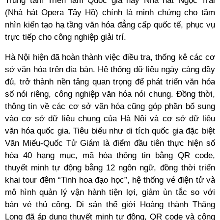
Trung tâm Triển lãm Quốc gia hay Nhà hát Ngọc Trai
(Nhà hát Opera Tây Hồ) chính là minh chứng cho tầm
nhìn kiến tạo hạ tầng văn hóa đẳng cấp quốc tế, phục vụ
trực tiếp cho công nghiệp giải trí.
Hà Nội hiện đã hoàn thành việc điều tra, thống kê các cơ
sở văn hóa trên địa bàn. Hệ thống dữ liệu ngày càng đầy
đủ, trở thành nền tảng quan trọng để phát triển văn hóa
số nói riêng, công nghiệp văn hóa nói chung. Đồng thời,
thông tin về các cơ sở văn hóa cũng góp phần bổ sung
vào cơ sở dữ liệu chung của Hà Nội và cơ sở dữ liệu
văn hóa quốc gia. Tiêu biểu như di tích quốc gia đặc biệt
Văn Miếu-Quốc Tử Giám là điểm đầu tiên thực hiện số
hóa 40 hạng mục, mã hóa thông tin bằng QR code,
thuyết minh tự động bằng 12 ngôn ngữ, đồng thời triển
khai tour đêm “Tinh hoa đạo học”, hệ thống vé điện tử và
mô hình quản lý vận hành tiện lợi, giảm ùn tắc so với
bán vé thủ công. Di sản thế giới Hoàng thành Thăng
Long đã áp dụng thuyết minh tự động, QR code và công