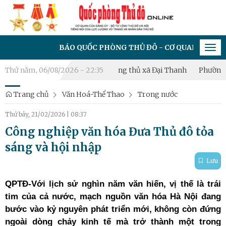
BÁO QUỐC PHÒNG THỦ ĐÔ - CƠ QUAN CỦA ĐẢNG ỦY - BỘ 
Tog
navi
c diễn tập chiến đấu phòng thủ xã Đại Thanh
Thứ năm, 06/08/2026 - 22:35
Phường Hoàng Liệt
Trang chủ
Văn Hoá-Thể Thao
Trong nước
Thứ bảy, 21/02/2026
|
08:37
Công nghiệp văn hóa Đưa Thủ đô tỏa
sáng và hội nhập
Lưu
QPTĐ-Với lịch sử nghìn năm văn hiến, vị thế là trái
tim của cả nước, mạch nguồn văn hóa Hà Nội đang
bước vào kỷ nguyên phát triển mới, không còn đứng
ngoài dòng chảy kinh tế mà trở thành một trong