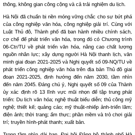
thông, không gian công cộng và cả trải nghiệm du lịch.
Hà Nội đã chuẩn bị nền móng vững chắc cho sự bứt phá
của công nghiệp văn hóa, công nghiệp giải trí. Cùng với
Luật Thủ đô, Thành phố đã ban hành nhiều chính sách,
cơ chế để phát triển văn hóa, trong đó có Chương trình
06-Ctr/TU về phát triển văn hóa, nâng cao chất lượng
nguồn nhân lực; xây dựng người Hà Nội thanh lịch, văn
minh giai đoạn 2021-2025 và Nghị quyết số 09-NQ/TU về
phát triển công nghiệp văn hóa trên địa bàn Thủ đô giai
đoạn 2021-2025, định hướng đến năm 2030, tầm nhìn
đến năm 2045. Đáng chú ý, Nghị quyết số 09 của Thành
ủy xác định rõ 13 lĩnh vực mũi nhọn để tập trung phát
triển: Du lịch văn hóa; nghệ thuật biểu diễn; thủ công mỹ
nghệ; thiết kế; quảng cáo; mỹ thuật-nhiếp ảnh-triển lãm;
điện ảnh; thời trang; ẩm thực; phần mềm và trò chơi giải
trí; truyền hình-phát thanh; xuất bản.
Trong tầm nhìn dài hạn, Đại hội Đảng bộ thành phố Hà