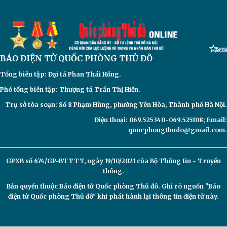
BÁO ĐIỆN TỬ
QUỐC PHÒNG THỦ ĐÔ
Tổng biên tập: Đại
tá Phan Thái Hồng.
Phó tổng biên tập: Thượng tá Trần Thị Hiền.
Trụ sở tòa soạn: Số 8 Phạm Hùng, phường Yên Hòa, Thành phố Hà Nội.
Điện thoại: 069.525340-069.525108; Email:
quocphongthudo@gmail.com.
GPXB số 674/GP-BTTTT, ngày 19/10/2021 của Bộ Thông tin - Truyền
thông.
Bản quyền thuộc Báo điện tử
Quốc phòng Thủ đô. Ghi rõ nguồn "Báo
điện tử Quốc phòng Thủ đô" khi phát hành lại thông tin điện tử này.