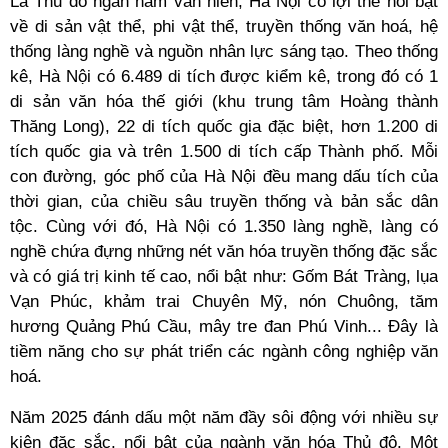
Là Thủ đô ngàn năm văn hiến, Hà Nội có lợi thế nổi bật
về di sản vật thể, phi vật thể, truyền thống văn hoá, hệ
thống làng nghề và nguồn nhân lực sáng tạo. Theo thống
kê, Hà Nội có 6.489 di tích được kiểm kê, trong đó có 1
di sản văn hóa thế giới (khu trung tâm Hoàng thành
Thăng Long), 22 di tích quốc gia đặc biệt, hơn 1.200 di
tích quốc gia và trên 1.500 di tích cấp Thành phố. Mỗi
con đường, góc phố của Hà Nội đều mang dấu tích của
thời gian, của chiều sâu truyền thống và bản sắc dân
tộc. Cùng với đó, Hà Nội có 1.350 làng nghề, làng có
nghề chứa đựng những nét văn hóa truyền thống đặc sắc
và có giá trị kinh tế cao, nổi bật như: Gốm Bát Tràng, lụa
Vạn Phúc, khảm trai Chuyên Mỹ, nón Chuông, tăm
hương Quảng Phú Cầu, mây tre đan Phú Vinh... Đây là
tiềm năng cho sự phát triển các ngành công nghiệp văn
hoá.
Năm 2025 đánh dấu một năm đầy sôi động với nhiều sự
kiện đặc sắc, nổi bật của ngành văn hóa Thủ đô. Một