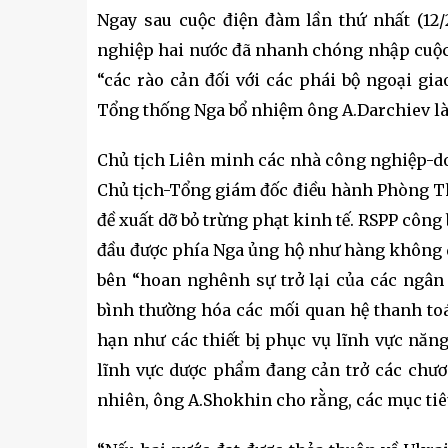
Ngay sau cuộc điện đàm lần thứ nhất (12/
nghiệp hai nước đã nhanh chóng nhập cuộc.
“các rào cản đối với các phái bộ ngoại gia
Tổng thống Nga bổ nhiệm ông A.Darchiev là
Chủ tịch Liên minh các nhà công nghiệp-do
Chủ tịch-Tổng giám đốc điều hành Phòng T
đề xuất dỡ bỏ trừng phạt kinh tế. RSPP công
đầu được phía Nga ủng hộ như hàng không d
bên “hoan nghênh sự trở lại của các ngân
bình thường hóa các mối quan hệ thanh toá
hạn như các thiết bị phục vụ lĩnh vực năn
lĩnh vực dược phẩm đang cản trở các chươn
nhiên, ông A.Shokhin cho rằng, các mục tiêu