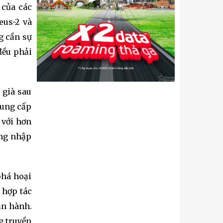
 của các
eus-2 và
g cần sự
đều phải
 già sau
cung cấp
 với hơn
ợng nhập
phá hoại
 hợp tác
ận hành.
g truyền