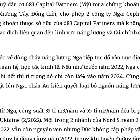
 Quỹ đầu cơ 683 Capital Partners (Mỹ) mua chứng khoán
phương Tây. Đồng thời, cho phép 2 công ty Nga: Ceph
khoán thuộc sở hữu của 683 Capital Partners mà khôn
ao dịch liên quan đến lĩnh vực năng lượng và tài chính 
ện về dòng chảy năng lượng Nga tiếp tục đổ vào Lục địa
quan hệ, hợp tác kinh tế. Nếu như trước năm 2022, Nga 
í đốt thì tỉ trọng đó chỉ còn 14% vào năm 2024. Cùng
t lên Nga, châu Âu kiên quyết loại bỏ nguồn năng lư
ừ Nga, công suất 35 tỉ m3/năm và 55 tỉ m3/năm đều bị 
Uktaine (2/2022). Một trong 2 nhánh của Nord Stream-2,
 2022, vẫn còn nguyên vẹn nhưng Đức không cấp phép v
cũng bị dừng cùng năm 2022, trong khi tuyến đường ốn