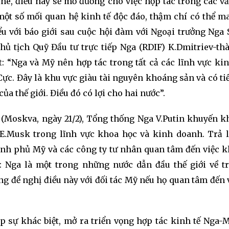
ne, điều này sẽ mở đường cho việc hợp tác trong các vấ
một số mối quan hệ kinh tế độc đáo, thậm chí có thể m
u với báo giới sau cuộc hội đàm với Ngoại trưởng Nga 
Chủ tịch Quỹ Đầu tư trực tiếp Nga (RDIF) K.Dmitriev-th
 “Nga và Mỹ nên hợp tác trong tất cả các lĩnh vực kin
Cực. Đây là khu vực giàu tài nguyên khoáng sản và có t
a thế giới. Điều đó có lợi cho hai nước”.
i (Moskva, ngày 21/2), Tổng thống Nga V.Putin khuyến k
E.Musk trong lĩnh vực khoa học và kinh doanh. Trả 
hính phủ Mỹ và các công ty tư nhân quan tâm đến việc k
: Nga là một trong những nước dẫn đầu thế giới về t
ng đề nghị điều này với đối tác Mỹ nếu họ quan tâm đến 
ẹp sự khác biệt, mở ra triển vọng hợp tác kinh tế Nga-