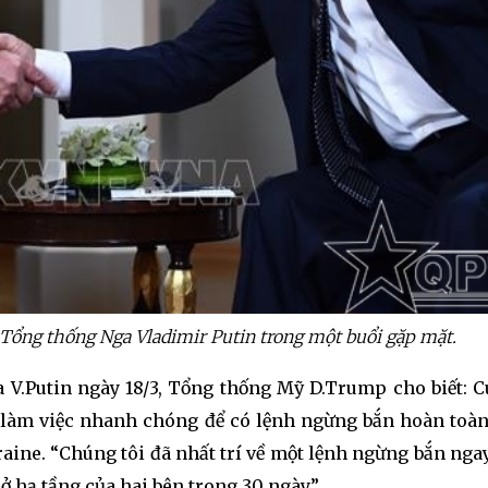
ổng thống Nga Vladimir Putin trong một buổi gặp mặt.
 V.Putin ngày 18/3, Tổng thống Mỹ D.Trump cho biết: C
í “làm việc nhanh chóng để có lệnh ngừng bắn hoàn toàn
ệnh Thủ đô và các tổ chức
Hương Tết ra đảo tiền tiêu
rị-xã hội thành phố Hà Nội
aine. “Chúng tôi đã nhất trí về một lệnh ngừng bắn ngay
ộng viên chiến sĩ mới
sở hạ tầng của hai bên trong 30 ngày”.