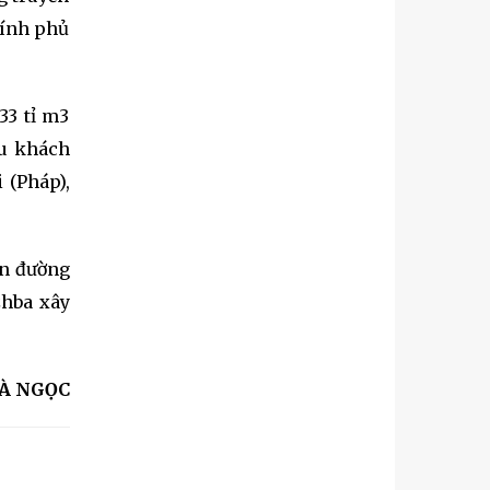
hính phủ
33 tỉ m3
ều khách
 (Pháp),
ần đường
zhba xây
À NGỌC