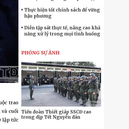
quốc phòng
Thực hiện tốt chính sách để vững
hậu phương
Diễn tập sát thực tế, nâng cao khả
năng xử lý trong mọi tình huống
Xây dựng lực lượng dân quân tự
vệ “vững mạnh, rộng khắp” ngay
PHÓNG SỰ ẢNH
từ cơ sở
Trung đoàn Pháo binh 452: Huấn
luyện giỏi nâng cao sức mạnh
chiến đấu
Tiểu đoàn Thiết giáp hoàn thành
tốt diễn tập chiến thuật có bắn đạn
thật
Nơi sinh viên rèn ý trí, luyện kỹ
uộc trao
năng
 và cuối
Tiểu đoàn Thiết giáp SSCĐ cao
Bộ Tư lệnh
trong dịp Tết Nguyên đán
chính trị-
 lập tức
thăm, động