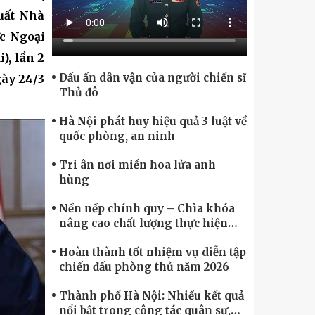
Chính phủ điện tử, Chuyển đổi số
uất Nhà
ức Ngoại
), lần 2
Dấu ấn dân vận của người chiến sĩ
gày 24/3
Thủ đô
Hà Nội phát huy hiệu quả 3 luật về
quốc phòng, an ninh
Tri ân nơi miền hoa lửa anh
hùng
Nền nếp chính quy – Chìa khóa
nâng cao chất lượng thực hiện
nhiệm vụ
Hoàn thành tốt nhiệm vụ diễn tập
chiến đấu phòng thủ năm 2026
Thành phố Hà Nội: Nhiều kết quả
nổi bật trong công tác quân sự,