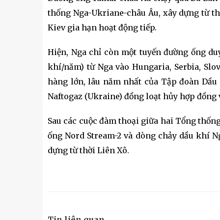
thống Nga-Ukriane-châu Âu, xây dựng từ t
Kiev gia hạn hoạt động tiếp.
Hiện, Nga chỉ còn một tuyến đường ống du
khí/năm) từ Nga vào Hungaria, Serbia, Slo
hàng lớn, lâu năm nhất của Tập đoàn Dầu 
Naftogaz (Ukraine) đồng loạt hủy hợp đồng v
Sau các cuộc đàm thoại giữa hai Tổng thốn
ống Nord Stream-2 và dòng chảy dầu khí N
dựng từ thời Liên Xô.
Tin liên quan