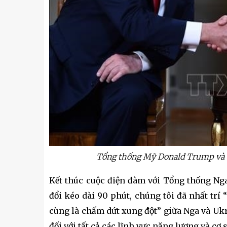
Tổng thống Mỹ Donald Trump và T
Kết thúc cuộc điện đàm với Tổng thống Nga
đổi kéo dài 90 phút, chúng tôi đã nhất tr
u
Tiểu đoàn Thiết giáp SSCĐ cao
Bộ Tư l
trong dịp Tết Nguyên đán
chính t
cùng là chấm dứt xung đột” giữa Nga và Ukr
thăm, đ
đối với tất cả các lĩnh vực năng lượng và cơ 