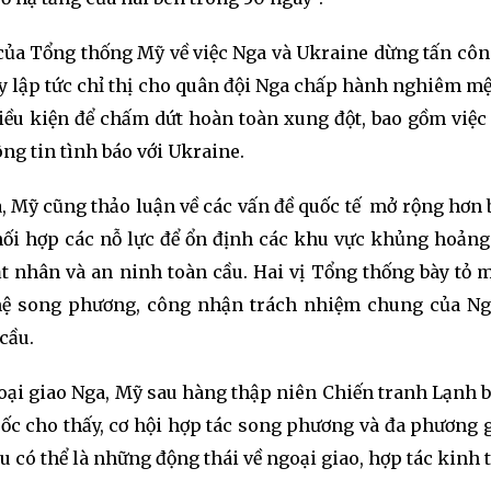
 của Tổng thống Mỹ về việc Nga và Ukraine dừng tấn côn
ay lập tức chỉ thị cho quân đội Nga chấp hành nghiêm m
điều kiện để chấm dứt hoàn toàn xung đột, bao gồm việ
ng tin tình báo với Ukraine.
a, Mỹ cũng thảo luận về các vấn đề quốc tế mở rộng hơn
ối hợp các nỗ lực để ổn định các khu vực khủng hoảng
t nhân và an ninh toàn cầu. Hai vị Tổng thống bày tỏ 
hệ song phương, công nhận trách nhiệm chung của N
cầu.
goại giao Nga, Mỹ sau hàng thập niên Chiến tranh Lạnh 
uốc cho thấy, cơ hội hợp tác song phương và đa phương 
u có thể là những động thái về ngoại giao, hợp tác kinh 