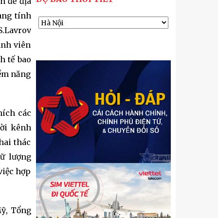
n đề địa
ang tính
S.Lavrov
ành viên
h tế bao
iềm năng
hích các
lời kênh
hai thác
rữ lượng
việc hợp
Mỹ, Tổng