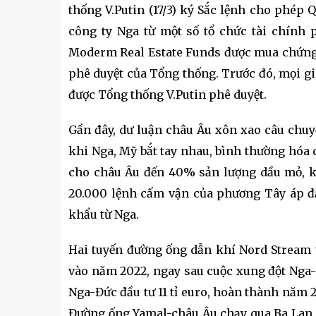
thống V.Putin (17/3) ký Sắc lệnh cho phép
công ty Nga từ một số tổ chức tài chính 
Moderm Real Estate Funds được mua chứng 
phê duyệt của Tổng thống. Trước đó, mọi gi
được Tổng thống V.Putin phê duyệt.
Gần đây, dư luận châu Âu xôn xao câu chuy
khi Nga, Mỹ bắt tay nhau, bình thường hóa 
cho châu Âu đến 40% sản lượng dầu mỏ, kh
20.000 lệnh cấm vận của phương Tây áp đặ
khẩu từ Nga.
Hai tuyến đường ống dẫn khí Nord Stream t
vào năm 2022, ngay sau cuộc xung đột Nga-
Nga-Đức đầu tư 11 tỉ euro, hoàn thành năm
Đường ống Yamal-châu Âu chạy qua Ba Lan 