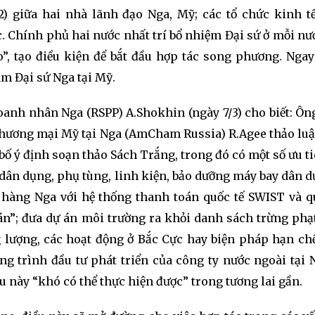
2) giữa hai nhà lãnh đạo Nga, Mỹ; các tổ chức kinh t
 Chính phủ hai nước nhất trí bổ nhiệm Đại sứ ở mỗi nướ
o”, tạo điều kiện để bắt đầu hợp tác song phương. Ngay
m Đại sứ Nga tại Mỹ.
anh nhân Nga (RSPP) A.Shokhin (ngày 7/3) cho biết: Ôn
hương mại Mỹ tại Nga (AmCham Russia) R.Agee thảo luậ
 bố ý định soạn thảo Sách Trắng, trong đó có một số ưu t
ân dụng, phụ tùng, linh kiện, bảo dưỡng máy bay dân d
 hàng Nga với hệ thống thanh toán quốc tế SWIST và q
n”; đưa dự án môi trường ra khỏi danh sách trừng phạ
g lượng, các hoạt động ở Bắc Cực hay biện pháp hạn chế
g trình đầu tư phát triển của công ty nước ngoài tại 
 này “khó có thể thực hiện được” trong tương lai gần.