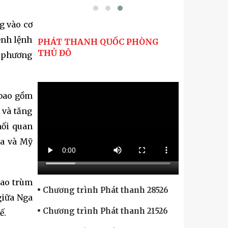
g vào cơ
ệnh lệnh
PHÁT THANH QUỐC PHÒNG
THỦ ĐÔ
c phương
 bao gồm
 và tăng
mối quan
ga và Mỹ
bao trùm
Chương trình Phát thanh 28526
giữa Nga
Chương trình Phát thanh 21526
tế.