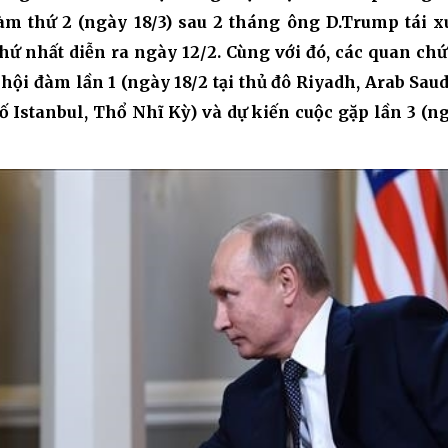
Chiến dịch 500 ngày đêm
Cải cách hành chính, 
m thứ 2 (ngày 18/3) sau 2 tháng ông D.Trump tái x
hứ nhất diễn ra ngày 12/2. Cùng với đó, các quan ch
hội đàm lần 1 (ngày 18/2 tại thủ đô Riyadh, Arab Saudi
 ninh
ố Istanbul, Thổ Nhĩ Kỳ) và dự kiến cuộc gặp lần 3 (n