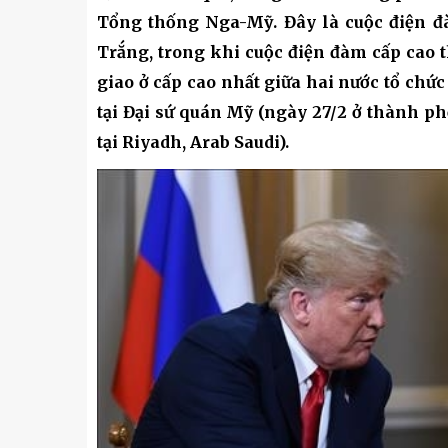
Kỹ thuật
Tổng thống Nga-Mỹ. Đây là cuộc điện đà
Hậu phương quân đội
Trắng, trong khi cuộc điện đàm cấp cao t
giao ở cấp cao nhất giữa hai nước tổ chức 
Giáo dục Quốc phòng và An
tại Đại sứ quán Mỹ (ngày 27/2 ở thành ph
tại Riyadh, Arab Saudi).