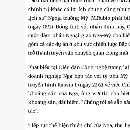
“Nếu hai nước đạt được thỏa thuận về Ukrai
chính trị khác có lợi ích chung cũng như 
lịch sử”-Ngoại trưởng Mỹ M.Rubio phát biể
(ngày 18/2). Đồng tình với nhận định này, 
cuộc đàm phán Ngoại giao Nga-Mỹ cho biết:
gồm cả các dự án ở khu vực chiến lược Bắc 
trở thành tuyến vận chuyển quan trọng mới củ
Phát biểu tại Diễn đàn Công nghệ tương la
doanh nghiệp Nga hợp tác với tỷ phú Mỹ 
truyền hình Russia-1 (ngày 22/2) về việc C
khoáng sản của Nga, ông V.Putin cho biết
khoáng sản, đất hiếm. “Chúng tôi sẽ sẵn sà
tác”.
Tiếp tục thể hiện thiện chí của Nga, thu h