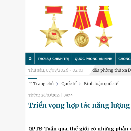
THỜI SỰ-CHÍNH TRỊ
QUỐC PHÒNG-AN NINH
CHỐNG 
 nghỉ hưu
Khai mạc diễn tập chiến đấu phòng thủ xã Đại Thanh
Thứ sáu, 07/08/2026 - 02:03
Trang chủ
Quốc tế
Bình luận quốc tế
Trong nước
Công tác Đảng - Công tác C
Làm t
Thứ tư, 26/03/2025
|
09:44
Quân đội
Huấn luyện SSCĐ
Chống 
Triển vọng hợp tác năng lượn
Luận bàn
Xây dựng đơn vị
Thành phố Hà Nội
Hậu cần
QPTĐ-Tuần qua, thế giới có những phản ứ