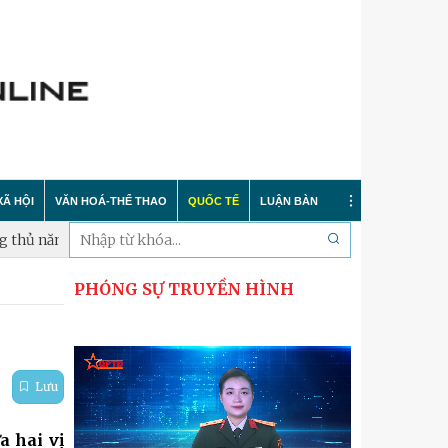
XÃ HỘI
VĂN HOÁ-THỂ THAO
QUỐC TẾ
LUẬN BÀN
m 2026
Xã Hưng Đạo thành lập Tiểu đội Dân quân thường trực
PHÓNG SỰ TRUYỀN HÌNH
Tin tức
Trong nước
Sự kiện
 nông thôn mới
Y tế
Quốc tế
Bình luận quốc tế
 dư luận
Giáo dục
Hà Nội thanh lịch
Bảo vệ chủ quyền biển đảo
Lưu
Cải cách hành chính
Nét đẹp Người chiến sỹ Thủ đô
Khoa học quân sự nước ngoài
a hai vị