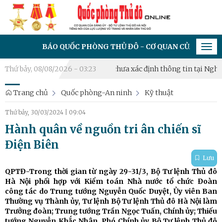
O QUỐC PHÒNG THỦ ĐÔ - CƠ QUAN CỦA ĐẢNG ỦY - BỘ TƯ LỆ
Tog
navi
lấy mẫu hài cốt liệt sĩ chưa xác định thông tin tại Nghĩa trang Ma
Thứ bảy, 08/08/2026 - 03:23
Trang chủ
Quốc phòng-An ninh
Kỹ thuật
Thứ bảy, 30/03/2024
|
09:04
Hành quân về nguồn tri ân chiến sĩ
Điện Biên
Lưu
QPTĐ-Trong thời gian từ ngày 29-31/3, Bộ Tư lệnh Thủ đô
Hà Nội phối hợp với Kiểm toán Nhà nước tổ chức Đoàn
công tác do Trung tướng Nguyễn Quốc Duyệt, Ủy viên Ban
Thường vụ Thành ủy, Tư lệnh Bộ Tư lệnh Thủ đô Hà Nội làm
Trưởng đoàn; Trung tướng Trần Ngọc Tuấn, Chính ủy; Thiếu
tướng Nguyễn Khắc Nhân, Phó Chính ủy Bộ Tư lệnh Thủ đô