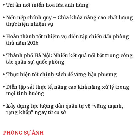
Tri ân nơi miền hoa lửa anh hùng
Nền nếp chính quy – Chìa khóa nâng cao chất lượng
thực hiện nhiệm vụ
Hoàn thành tốt nhiệm vụ diễn tập chiến đấu phòng
thủ năm 2026
Thành phố Hà Nội: Nhiều kết quả nổi bật trong công
tác quân sự, quốc phòng
Thực hiện tốt chính sách để vững hậu phương
Diễn tập sát thực tế, nâng cao khả năng xử lý trong
mọi tình huống
Xây dựng lực lượng dân quân tự vệ “vững mạnh,
rộng khắp” ngay từ cơ sở
Trung đoàn Pháo binh 452: Huấn luyện giỏi nâng
cao sức mạnh chiến đấu
PHÓNG SỰ ẢNH