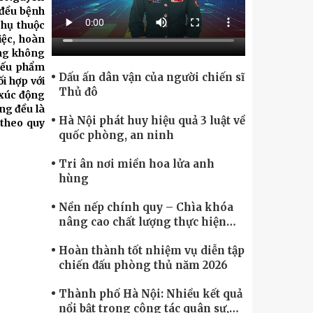
Chính phủ điện tử, Chuyển đổi số
 đều bệnh
phụ thuộc
iệc, hoàn
ũng không
 yếu phẩm
Dấu ấn dân vận của người chiến sĩ
i hợp với
Thủ đô
 xúc động
ng đều là
Hà Nội phát huy hiệu quả 3 luật về
 theo quy
quốc phòng, an ninh
Tri ân nơi miền hoa lửa anh
hùng
Nền nếp chính quy – Chìa khóa
nâng cao chất lượng thực hiện
nhiệm vụ
Hoàn thành tốt nhiệm vụ diễn tập
chiến đấu phòng thủ năm 2026
Thành phố Hà Nội: Nhiều kết quả
nổi bật trong công tác quân sự,