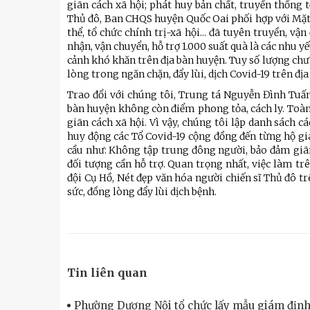
giãn cách xã hội; phát huy bản chất, truyền thống t
Thủ đô, Ban CHQS huyện Quốc Oai phối hợp với Mặt 
thể, tổ chức chính trị-xã hội... đã tuyên truyền, 
nhận, vận chuyển, hỗ trợ 1.000 suất quà là các nhu y
cảnh khó khăn trên địa bàn huyện. Tuy số lượng chưa
lòng trong ngăn chặn, đẩy lùi, dịch Covid-19 trên đị
Trao đổi với chúng tôi, Trung tá Nguyễn Đình Tuấn
bàn huyện không còn điểm phong tỏa, cách ly. Toàn
giãn cách xã hội. Vì vậy, chúng tôi lập danh sách cá
huy động các Tổ Covid-19 cộng đồng đến từng hộ gia
cầu như: Không tập trung đông người, bảo đảm giã
đối tượng cần hỗ trợ. Quan trọng nhất, việc làm tr
đội Cụ Hồ, Nét đẹp văn hóa người chiến sĩ Thủ đô t
sức, đồng lòng đẩy lùi dịch bệnh.
Tin liên quan
Phường Dương Nội tổ chức lấy mẫu giám định 