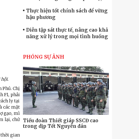
quốc phòng
Thực hiện tốt chính sách để vững
hậu phương
Diễn tập sát thực tế, nâng cao khả
năng xử lý trong mọi tình huống
Xây dựng lực lượng dân quân tự
vệ “vững mạnh, rộng khắp” ngay
PHÓNG SỰ ẢNH
từ cơ sở
Trung đoàn Pháo binh 452: Huấn
luyện giỏi nâng cao sức mạnh
 hội.
chiến đấu
Tiểu đoàn Thiết giáp hoàn thành
n Phú. Chị
tốt diễn tập chiến thuật có bắn đạn
h F1, phải
thật
ách ly tại
Nơi sinh viên rèn ý trí, luyện kỹ
là các mặt
năng
rợ gạo, mì
 lại, chứ
Tiểu đoàn Thiết giáp SSCĐ cao
Bộ Tư lệnh
trong dịp Tết Nguyên đán
chính trị-
thăm, động
thời gian