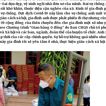
Chiến dịch 500 ngày đêm
Cải cách hành chính, 
 Oai dọn dẹp, vệ sinh ngôi nhà đơn sơ của mình. Hai vợ chồng
 rất khó khăn, thuộc diện cận nghèo của xã. Kinh tế gia đình 
 vợ chồng. Đợt dịch Covid-19 này làm cho vợ chồng anh mất v
iãn cách xã hội, gia đình anh được phát phiếu đi chợ nhưng c
 ninh
vid-19 cộng đồng của thôn chuyển đến cho gia đình một số nhu
heo Chương trình “Gian hàng 0 đồng” do Ban CHQS chủ trì phố
và Xã hội và các ban, ngành, đoàn thể của huyện tổ chức. Anh
 kịp thời của các cấp chính quyền. Sự hỗ trợ không quá nhiều như
ày gia đình tôi sẽ yên tâm ở nhà, thực hiện giãn cách xã hội