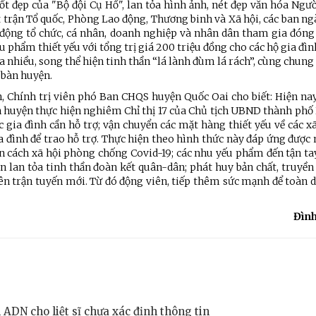
ốt đẹp của "Bộ đội Cụ Hồ", lan tỏa hình ảnh, nét đẹp văn hóa Ngườ
trận Tổ quốc, Phòng Lao động, Thương binh và Xã hội, các ban ng
vận động tổ chức, cá nhân, doanh nghiệp và nhân dân tham gia đóng
ếu phẩm thiết yếu với tổng trị giá 200 triệu đồng cho các hộ gia đì
 nhiều, song thể hiện tinh thần “lá lành đùm lá rách”, cùng chung
a bàn huyện.
, Chính trị viên phó Ban CHQS huyện Quốc Oai cho biết: Hiện nay,
 huyện thực hiện nghiêm Chỉ thị 17 của Chủ tịch UBND thành phố 
c gia đình cần hỗ trợ; vận chuyển các mặt hàng thiết yếu về các xã,
 đình để trao hỗ trợ. Thực hiện theo hình thức này đáp ứng được
n cách xã hội phòng chống Covid-19; các nhu yếu phẩm đến tận ta
ên lan tỏa tinh thần đoàn kết quân-dân; phát huy bản chất, truyề
rên trận tuyến mới. Từ đó động viên, tiếp thêm sức mạnh để toàn
Đìn
ADN cho liệt sĩ chưa xác định thông tin