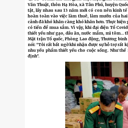
Kỹ thuật
Văn Thuật, thôn Hạ Hòa, xã Tân Phú, huyện Quốc
tật, lấy nhau sau 13 năm mới có con nên kinh tế
Hậu phương quân đội
hoàn toàn vào việc làm thuê, làm mướn của hai
cảnh đã khó khăn càng khó khăn hơn. Thực hiện g
Giáo dục Quốc phòng và An
có tiền để mua sắm. Vì vậy, khi đại diện Tổ Co
thiết yếu như gạo, dầu ăn, nước mắm, mì tôm… t
Mặt trận Tổ quốc, Phòng Lao động, Thương binh 
nói: “Tôi rất bất ngờ khi nhận được sự hỗ trợ rất
nhu yếu phẩm thiết yếu cho cuộc sống. Như thế n
định”.