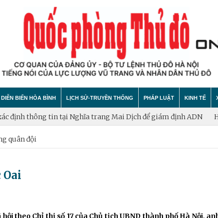
DIỄN BIẾN HÒA BÌNH
LỊCH SỬ-TRUYỀN THỐNG
PHÁP LUẬT
KINH TẾ
nh thông tin tại Nghĩa trang Mai Dịch để giám định ADN
Hà Nội ph
g quân đội
hính trị
hất bại âm mưu diễn biến hòa bình
Theo Dòng Lịch Sử
Tin tức
Tin tức
"tự diễn biến", "tự chuyển hóa"
Sự Kiện
An ninh - Trật tự
Xây dựng
 Oai
Lịch sử LLVT nhân dân Thủ đô Hà Nội
Cuộc sống quanh ta
Vấn đề và
Thông Tin Liệt Sĩ
Tìm hiểu chính sách
Hội nhập
 hội theo Chỉ thị số 17 của Chủ tịch UBND thành phố Hà Nội, a