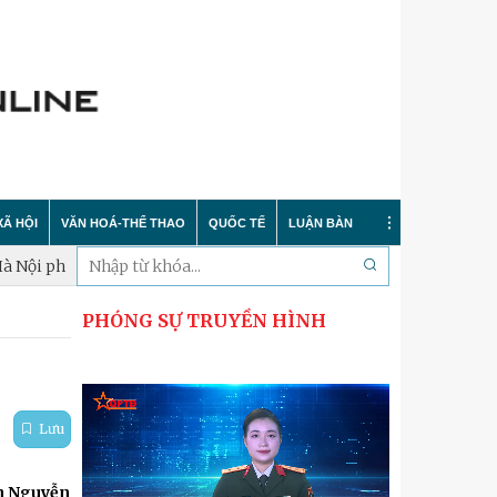
XÃ HỘI
VĂN HOÁ-THỂ THAO
QUỐC TẾ
LUẬN BÀN
ấn đấu hoàn thành lấy mẫu xác định danh tính hài cốt liệt sĩ trong
PHÓNG SỰ TRUYỀN HÌNH
Tin tức
Trong nước
Sự kiện
 nông thôn mới
Y tế
Quốc tế
Bình luận quốc tế
 dư luận
Giáo dục
Hà Nội thanh lịch
Bảo vệ chủ quyền biển đảo
Lưu
Cải cách hành chính
Nét đẹp Người chiến sỹ Thủ đô
Khoa học quân sự nước ngoài
nh Nguyễn