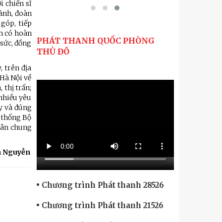
i chiến sĩ
ành, đoàn
 góp, tiếp
nh có hoàn
PHÁT THANH QUỐC PHÒNG
 sức, đồng
THỦ ĐÔ
 trên địa
Hà Nội về
 thị trấn;
 nhiều yêu
y và đúng
n thống Bộ
 dân chung
h Nguyễn
Chương trình Phát thanh 28526
Chương trình Phát thanh 21526