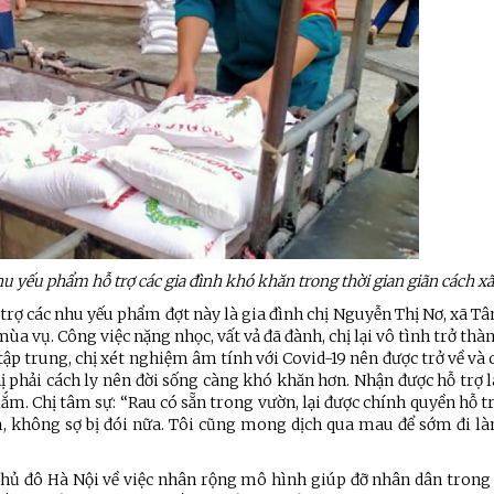
yếu phẩm hỗ trợ các gia đình khó khăn trong thời gian giãn cách xã
rợ các nhu yếu phẩm đợt này là gia đình chị Nguyễn Thị Nơ, xã Tâ
 vụ. Công việc nặng nhọc, vất vả đã đành, chị lại vô tình trở thàn
 tập trung, chị xét nghiệm âm tính với Covid-19 nên được trở về và c
 phải cách ly nên đời sống càng khó khăn hơn. Nhận được hỗ trợ 
ắm. Chị tâm sự: “Rau có sẵn trong vườn, lại được chính quyền hỗ t
, không sợ bị đói nữa. Tôi cũng mong dịch qua mau để sớm đi làm
ệnh Thủ đô và các tổ chức
Hương Tết ra đảo tiền tiêu
rị-xã hội thành phố Hà Nội
ộng viên chiến sĩ mới
 Thủ đô Hà Nội về việc nhân rộng mô hình giúp đỡ nhân dân trong 