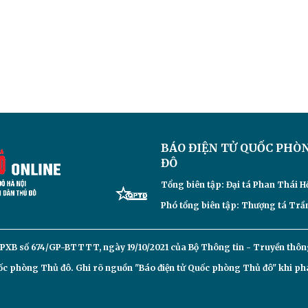
BÁO ĐIỆN TỬ
QUỐC PHÒ
ĐÔ
Tổng biên tập: Đại
tá Phan Thái H
Phó tổng biên tập: Thượng tá Trần
PXB số 674/GP-BTTTT, ngày 19/10/2021 của Bộ Thông tin - Truyền thôn
c phòng Thủ đô. Ghi rõ nguồn "Báo điện tử Quốc phòng Thủ đô" khi phát 