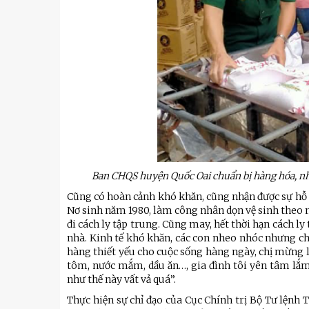
Ban CHQS huyện Quốc Oai chuẩn bị hàng hóa, nhu 
Cũng có hoàn cảnh khó khăn, cũng nhận được sự hỗ t
Nơ sinh năm 1980, làm công nhân dọn vệ sinh theo mùa
đi cách ly tập trung. Cũng may, hết thời hạn cách ly
nhà. Kinh tế khó khăn, các con nheo nhóc nhưng chị
hàng thiết yếu cho cuộc sống hàng ngày, chị mừng l
tôm, nước mắm, dầu ăn…, gia đình tôi yên tâm lắm
u
Tiểu đoàn Thiết giáp SSCĐ cao
Bộ Tư l
như thế này vất vả quá”.
trong dịp Tết Nguyên đán
chính t
thăm, đ
Thực hiện sự chỉ đạo của Cục Chính trị Bộ Tư lệnh