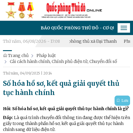
BÁO QUỐC PHÒNG THỦ ĐÔ - CƠ QUAN CỦA ĐẢNG Ủ
Tog
navi
Khai mạc diễn tập chiến đấu phòng thủ xã Đại Thanh
Thứ năm, 06/08/2026 - 17:08
Phường Ho
Trang chủ
Pháp luật
Cải cách hành chính, Chính phủ điện tử, Chuyển đổi số
Thứ năm, 04/09/2025
|
20:14
Số hóa hồ sơ, kết quả giải quyết thủ
tục hành chính
Lưu
Hỏi: Số hóa hồ sơ, kết quả giải quyết thủ tục hành chính là gì?
Đáp:
Là quá trình chuyển đổi thông tin đang được thể hiện trên
giấy trong thành phần hồ sơ, kết quả giải quyết thủ tục hành
chính sang dữ liệu điện tử.