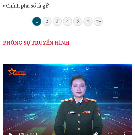
Chính phủ số là gì?
1
2
3
4
5
»
»»
PHÓNG SỰ TRUYỀN HÌNH