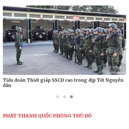
Tiểu đoàn Thiết giáp hoàn thành tốt diễn tập chiến
thuật có bắn đạn thật
Nơi sinh viên rèn ý trí, luyện kỹ năng
Tiểu đoàn Thiết giáp SSCĐ cao trong dịp Tết Nguyên
đán
PHÁT THANH QUỐC PHÒNG THỦ ĐÔ