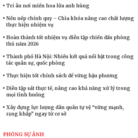
Tri ân nơi miền hoa lửa anh hùng
Nền nếp chính quy – Chìa khóa nâng cao chất lượng
thực hiện nhiệm vụ
Hoàn thành tốt nhiệm vụ diễn tập chiến đấu phòng
thủ năm 2026
Thành phố Hà Nội: Nhiều kết quả nổi bật trong công
tác quân sự, quốc phòng
Thực hiện tốt chính sách để vững hậu phương
Diễn tập sát thực tế, nâng cao khả năng xử lý trong
mọi tình huống
Xây dựng lực lượng dân quân tự vệ “vững mạnh,
rộng khắp” ngay từ cơ sở
Trung đoàn Pháo binh 452: Huấn luyện giỏi nâng
cao sức mạnh chiến đấu
PHÓNG SỰ ẢNH