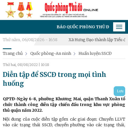
BÁO QUỐC PHÒNG THỦ ĐÔ - CƠ QUAN CỦA
Tog
navi
ến đấu phòng thủ năm 2026
Thứ năm, 06/08/2026 - 16:58
Xã Hưng Đạo thành lập Tiểu đội Dân
Trang chủ
Quốc phòng-An ninh
Huấn luyện SSCĐ
Thứ hai, 08/08/2022
|
10:18
Diễn tập để SSCĐ trong mọi tình
huống
Lưu
QPTĐ-Ngày 6-8, phường Khương Mai, quận Thanh Xuân tổ
chức thành công diễn tập chiến đấu trong khu vực phòng
thủ quận năm 2022.
Nội dung của cuộc diễn tập gồm các giai đoạn: Chuyển LLVT
vào các trạng thái SSCĐ, chuyển phường vào các trạng thái,