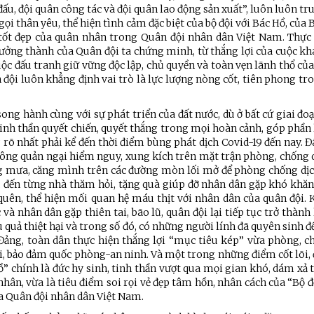
ấu, đội quân công tác và đội quân lao động sản xuất”, luôn luôn t
ọi thân yêu, thể hiện tình cảm đặc biệt của bộ đội với Bác Hồ, của 
tốt đẹp của quân nhân trong Quân đội nhân dân Việt Nam. Thực 
ưởng thành của Quân đội ta chứng minh, từ thắng lợi của cuộc kh
c đấu tranh giữ vững độc lập, chủ quyền và toàn vẹn lãnh thổ của
đội luôn khẳng định vai trò là lực lượng nòng cốt, tiên phong tr
song hành cùng với sự phát triển của đất nước, dù ở bất cứ giai đo
tinh thần quyết chiến, quyết thắng trong mọi hoàn cảnh, góp phần
rõ nhất phải kể đến thời điểm bùng phát dịch Covid-19 đến nay. Đ
không quản ngại hiểm nguy, xung kích trên mặt trận phòng, chống 
ng mưa, căng mình trên các đường mòn lối mở để phòng chống dịch
; đến từng nhà thăm hỏi, tặng quà giúp đỡ nhân dân gặp khó khăn
quên, thể hiện mối quan hệ máu thịt với nhân dân của quân đội. 
và nhân dân gặp thiên tai, bão lũ, quân đội lại tiếp tục trở thành
 quả thiệt hại và trong số đó, có những người lính đã quyên sinh 
Đảng, toàn dân thực hiện thắng lợi “mục tiêu kép” vừa phòng, ch
ội, bảo đảm quốc phòng-an ninh. Và một trong những điểm cốt lõi,
ồ” chính là đức hy sinh, tinh thần vượt qua mọi gian khó, dám xả 
ệnh Thủ đô và các tổ chức
Hương Tết ra đảo tiền tiêu
nhân, vừa là tiêu điểm soi rọi vẻ đẹp tâm hồn, nhân cách của “Bộ đ
rị-xã hội thành phố Hà Nội
của Quân đội nhân dân Việt Nam.
ộng viên chiến sĩ mới