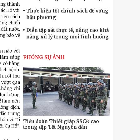
rung thành
quốc phòng
Bác Hồ với
Thực hiện tốt chính sách để vững
tiễn cách
hậu phương
áng chiến
 đất nước,
Diễn tập sát thực tế, nâng cao khả
ong bảo vệ
năng xử lý trong mọi tình huống
Xây dựng lực lượng dân quân tự
ạn nào với
vệ “vững mạnh, rộng khắp” ngay
PHÓNG SỰ ẢNH
 làm sáng
từ cơ sở
ã có hàng
Trung đoàn Pháo binh 452: Huấn
dịch bệnh.
luyện giỏi nâng cao sức mạnh
, rồi thu
chiến đấu
 vượt qua
Tiểu đoàn Thiết giáp hoàn thành
Không chỉ
tốt diễn tập chiến thuật có bắn đạn
 lực lượng
để làm nên
thật
ống dịch,
Nơi sinh viên rèn ý trí, luyện kỹ
 đặc trưng
năng
thân vì Tổ
Tiểu đoàn Thiết giáp SSCĐ cao
Bộ Tư lệnh
ội Cụ Hồ”,
trong dịp Tết Nguyên đán
chính trị-
thăm, động