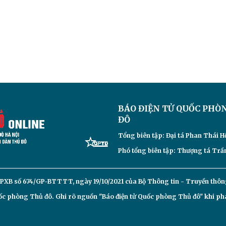
BÁO ĐIỆN TỬ
QUỐC PHÒ
ĐÔ
Tổng biên tập: Đại
tá Phan Thái H
Phó tổng biên tập: Thượng tá Trần
PXB số 674/GP-BTTTT, ngày 19/10/2021 của Bộ Thông tin - Truyền thôn
c phòng Thủ đô. Ghi rõ nguồn "Báo điện tử Quốc phòng Thủ đô" khi phát 