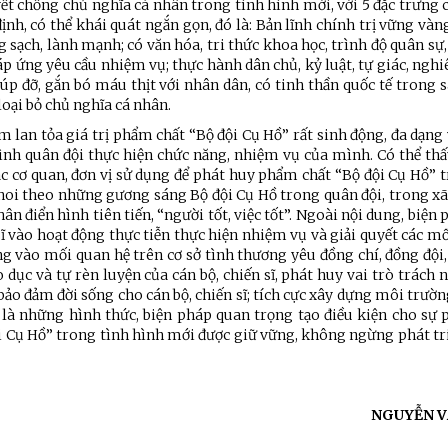
ết chống chủ nghĩa cá nhân trong tình hình mới, với 5 đặc trưng 
nh, có thể khái quát ngắn gọn, đó là: Bản lĩnh chính trị vững vàn
 sạch, lành mạnh; có văn hóa, tri thức khoa học, trình độ quân sự,
p ứng yêu cầu nhiệm vụ; thực hành dân chủ, kỷ luật, tự giác, ng
iúp đỡ, gắn bó máu thịt với nhân dân, có tinh thần quốc tế trong
 loại bỏ chủ nghĩa cá nhân.
àm lan tỏa giá trị phẩm chất “Bộ đội Cụ Hồ” rất sinh động, đa dạn
rình quân đội thực hiện chức năng, nhiệm vụ của mình. Có thể thấ
c cơ quan, đơn vị sử dụng để phát huy phẩm chất “Bộ đội Cụ Hồ” 
, noi theo những gương sáng Bộ đội Cụ Hồ trong quân đội, trong xã
ân điển hình tiên tiến, “người tốt, việc tốt”. Ngoài nội dung, biện 
 sĩ vào hoạt động thực tiễn thực hiện nhiệm vụ và giải quyết các m
ng vào mối quan hệ trên cơ sở tình thương yêu đồng chí, đồng đội,
 dục và tự rèn luyện của cán bộ, chiến sĩ, phát huy vai trò trách
, bảo đảm đời sống cho cán bộ, chiến sĩ; tích cực xây dựng môi trườ
là những hình thức, biện pháp quan trọng tạo điều kiện cho sự p
 Cụ Hồ” trong tình hình mới được giữ vững, không ngừng phát tri
NGUYỄN V