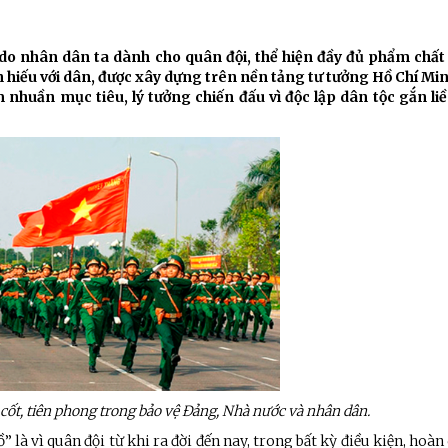
Chiến dịch 500 ngày đêm
Cải cách hành chính, Ch
do nhân dân ta dành cho quân đội, thể hiện đầy đủ phẩm chất 
n hiếu với dân, được xây dựng trên nền tảng tư tưởng Hồ Chí Mi
ninh
m nhuần mục tiêu, lý tưởng chiến đấu vì độc lập dân tộc gắn liề
 cốt, tiên phong trong bảo vệ Đảng, Nhà nước và nhân dân.
 là vì quân đội từ khi ra đời đến nay, trong bất kỳ điều kiện, hoàn