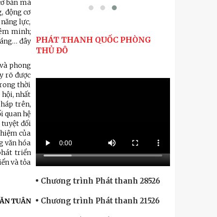
cơ bản mà
g, động cơ
 năng lực,
hiêm minh;
PHÁT THANH QUỐC PHÒNG
 sáng… đây
THỦ ĐÔ
g và phong
y rõ được
trong thời
 hội, nhất
pháp trên,
ối quan hệ
 tuyệt đối
 nhiệm của
ng văn hóa
hát triển
ển và tỏa
Chương trình Phát thanh 28526
Chương trình Phát thanh 21526
ĂN TUÂN