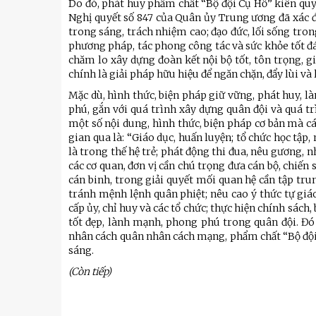
Do đó, phát huy phẩm chất “Bộ đội Cụ Hồ” kiên quy
Nghị quyết số 847 của Quân ủy Trung ương đã xác đị
trong sáng, trách nhiệm cao; đạo đức, lối sống trong
phương pháp, tác phong công tác và sức khỏe tốt đá
chăm lo xây dựng đoàn kết nội bộ tốt, tôn trọng, g
chính là giải pháp hữu hiệu để ngăn chặn, đẩy lùi và
Mặc dù, hình thức, biện pháp giữ vững, phát huy, l
phú, gắn với quá trình xây dựng quân đội và quá t
một số nội dung, hình thức, biện pháp cơ bản mà cá
gian qua là: “Giáo dục, huấn luyện; tổ chức học tập
là trong thế hệ trẻ; phát động thi đua, nêu gương, nh
các cơ quan, đơn vị cần chú trọng đưa cán bộ, chiến
cán binh, trong giải quyết mối quan hệ cần tập tru
tránh mệnh lệnh quân phiệt; nêu cao ý thức tự giáo
cấp ủy, chỉ huy và các tổ chức; thực hiện chính sách
tốt đẹp, lành mạnh, phong phú trong quân đội. Đó 
nhân cách quân nhân cách mạng, phẩm chất “Bộ đội
sáng.
(Còn tiếp)