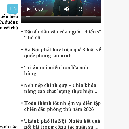
ính phủ điện tử, Chuyển đổi số
Lưu
tiêu biểu
nh, đường
n với chủ
Dấu ấn dân vận của người chiến sĩ
Thủ đô
Hà Nội phát huy hiệu quả 3 luật về
quốc phòng, an ninh
Tri ân nơi miền hoa lửa anh
hùng
Nền nếp chính quy – Chìa khóa
nâng cao chất lượng thực hiện
nhiệm vụ
Hoàn thành tốt nhiệm vụ diễn tập
chiến đấu phòng thủ năm 2026
Thành phố Hà Nội: Nhiều kết quả
nổi bật trong công tác quân sự,
 cảnh nào,