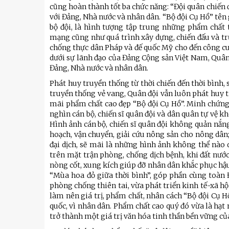
cũng hoàn thành tốt ba chức năng: “Đội quân chiến đ
với Đảng, Nhà nước và nhân dân. “Bộ đội Cụ Hồ” tên g
bộ đội, là hình tượng tập trung những phẩm chất 
mạng cũng như quá trình xây dựng, chiến đấu và tr
chống thực dân Pháp và đế quốc Mỹ cho đến công cuộ
dưới sự lãnh đạo của Đảng Cộng sản Việt Nam, Quân 
Đảng, Nhà nước và nhân dân.
Phát huy truyền thống từ thời chiến đến thời bình, 
truyền thống vẻ vang, Quân đội vẫn luôn phát huy 
mãi phẩm chất cao đẹp “Bộ đội Cụ Hồ”. Minh chứng 
nghìn cán bộ, chiến sĩ quân đội và dân quân tự vệ 
Hình ảnh cán bộ, chiến sĩ quân đội không quản nắ
hoạch, vận chuyển, giải cứu nông sản cho nông dân
đại dịch, sẽ mãi là những hình ảnh không thể nào 
trên mặt trận phòng, chống dịch bệnh, khi đất nước 
nòng cốt, xung kích giúp đỡ nhân dân khắc phục hậu
“Mùa hoa đỏ giữa thời bình”, góp phần cùng toàn 
phòng chống thiên tai, vừa phát triển kinh tế-xã h
làm nên giá trị, phẩm chất, nhân cách “Bộ đội Cụ H
u
Tiểu đoàn Thiết giáp SSCĐ cao
Bộ Tư l
quốc, vì nhân dân. Phẩm chất cao quý đó vừa là hạt 
trong dịp Tết Nguyên đán
chính t
trở thành một giá trị văn hóa tinh thần bền vững 
thăm, đ