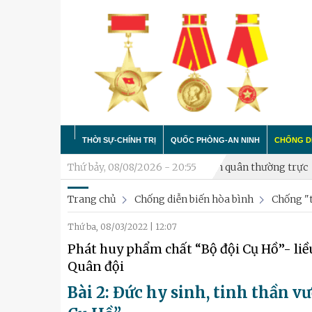
THỜI SỰ-CHÍNH TRỊ
QUỐC PHÒNG-AN NINH
CHỐNG DI
trực
Xã Hòa Lạc thành lập Tiểu đội Dân quân thường trực
Thứ bảy, 08/08/2026 - 20:55
Phư
Trang chủ
Chống diễn biến hòa bình
Chống "t
Trong nước
Công tác Đảng - Công tác Ch
Làm thấ
Thứ ba, 08/03/2022
|
12:07
Quân đội
Huấn luyện SSCĐ
Chống "
Phát huy phẩm chất “Bộ đội Cụ Hồ”- liề
Luận bàn
Xây dựng đơn vị
Quân đội
Thành phố Hà Nội
Hậu cần
Bài 2: Đức hy sinh, tinh thần v