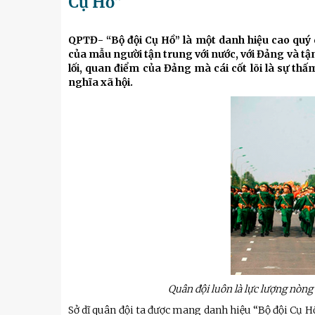
Cụ Hồ”
Kỹ thuật
Hậu phương quân đội
QPTĐ- “Bộ đội Cụ Hồ” là một danh hiệu cao quý 
của mẫu người tận trung với nước, với Đảng và tậ
Giáo dục Quốc phòng và An 
lối, quan điểm của Đảng mà cái cốt lõi là sự thấ
nghĩa xã hội.
Quân đội luôn là lực lượng nòng
Sở dĩ quân đội ta được mang danh hiệu “Bộ đội Cụ Hồ”