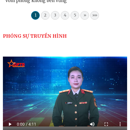
“Vòm phòng không bền vững”
1
2
3
4
5
»
»»
PHÓNG SỰ TRUYỀN HÌNH