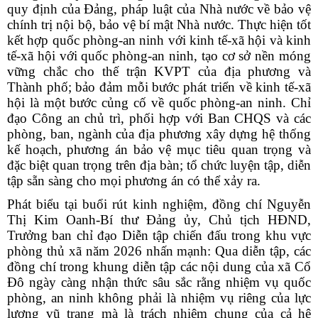
quy định của Đảng, pháp luật của Nhà nước về bảo vệ
chính trị nội bộ, bảo vệ bí mật Nhà nước. Thực hiện tốt
kết hợp quốc phòng-an ninh với kinh tế-xã hội và kinh
tế-xã hội với quốc phòng-an ninh, tạo cơ sở nền móng
vững chắc cho thế trận KVPT của địa phương và
Thành phố; bảo đảm mỗi bước phát triển về kinh tế-xã
hội là một bước củng cố về quốc phòng-an ninh. Chỉ
đạo Công an chủ trì, phối hợp với Ban CHQS và các
phòng, ban, ngành của địa phương xây dựng hệ thống
kế hoạch, phương án bảo vệ mục tiêu quan trọng và
đặc biệt quan trọng trên địa bàn; tổ chức luyện tập, diễn
tập sẵn sàng cho mọi phương án có thể xảy ra.
Phát biểu tại buổi rút kinh nghiệm, đồng chí Nguyễn
Thị Kim Oanh-Bí thư Đảng ủy, Chủ tịch HĐND,
Trưởng ban chỉ đạo Diễn tập chiến đấu trong khu vực
phòng thủ xã năm 2026 nhấn mạnh: Qua diễn tập, các
đồng chí trong khung diễn tập các nội dung của xã Cổ
Đô ngày càng nhận thức sâu sắc rằng nhiệm vụ quốc
phòng, an ninh không phải là nhiệm vụ riêng của lực
lượng vũ trang mà là trách nhiệm chung của cả hệ