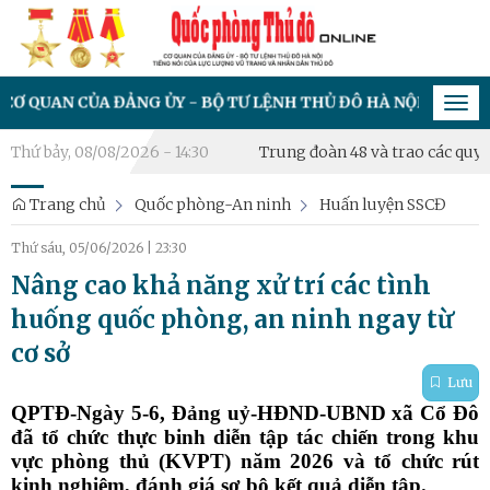
NG ỦY - BỘ TƯ LỆNH THỦ ĐÔ HÀ NỘI, TIẾNG NÓI CỦA LỰC L
Tog
navi
ng đoàn 47, Đảng bộ Trung đoàn 48 và trao các quyết định về công 
Thứ bảy, 08/08/2026 - 14:30
Trang chủ
Quốc phòng-An ninh
Huấn luyện SSCĐ
Thứ sáu, 05/06/2026
|
23:30
Nâng cao khả năng xử trí các tình
huống quốc phòng, an ninh ngay từ
cơ sở
Lưu
QPTĐ-Ngày 5-6, Đảng uỷ-HĐND-UBND xã Cổ Đô
đã tổ chức thực binh diễn tập tác chiến trong khu
vực phòng thủ (KVPT) năm 2026 và tổ chức rút
kinh nghiệm, đánh giá sơ bộ kết quả diễn tập.