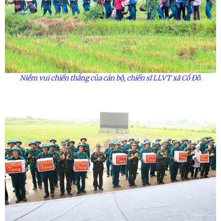
Niềm vui chiến thắng của cán bộ, chiến sĩ LLVT xã Cổ Đô.