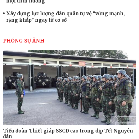
mọi tình huống
Xây dựng lực lượng dân quân tự vệ “vững mạnh,
rộng khắp” ngay từ cơ sở
Trung đoàn Pháo binh 452: Huấn luyện giỏi nâng
cao sức mạnh chiến đấu
PHÓNG SỰ ẢNH
Tiểu đoàn Thiết giáp hoàn thành tốt diễn tập chiến
thuật có bắn đạn thật
Nơi sinh viên rèn ý trí, luyện kỹ năng
Tiểu đoàn Thiết giáp SSCĐ cao trong dịp Tết Nguyên
đán