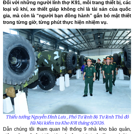
Đối với những người lính thợ K91, mỗi trang thiết bị, các
loại vũ khí, xe thiết giáp không chỉ là tài sản của quốc
gia, mà còn là “người bạn đồng hành” gắn bó mật thiết
trong từng giờ, từng phút thực hiện nhiệm vụ.
Thiếu tướng Nguyễn Đình Lưu , Phó Tư lệnh Bộ Tư lệnh Thủ đô
Hà Nội kiểm tra Kho K91 tháng 6/2026.
Dẫn chúng tôi tham quan hệ thống 9 nhà kho bảo quản,