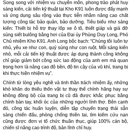
Song song với nhiệm vụ chuyên môn, phong trào phát huy
sáng kiến, cải tiến kỹ thuật tại Kho K91 luôn được đẩy mạnh
và ứng dụng sâu rộng vào thực tiễn nhằm nâng cao chất
lượng công tác bảo quản, bảo dưỡng. Tiêu biểu như sáng
kiến: Thiết bị hỗ trợ thay lốp xe ô tô, thiết giáp và giá đỡ
súng siết bulông bằng hơi của Đại úy Phùng Duy Long, Phó
Chủ nhiệm Kho K91. Anh Long bộc bạch: “Chúng tôi luôn tự
nhủ, yêu xe như con, quý súng như con ruột. Mỗi sáng kiến
nhỏ, mỗi cải tiến kỹ thuật được áp dụng thành công không
chỉ giúp giảm bớt công sức lao động của anh em mà quan
trọng hơn là nâng cao độ bền, độ tin cậy của vũ khí, trang bị
khi thực hiện nhiệm vụ”.
Chính từ lòng yêu nghề và tinh thần trách nhiệm ấy, những
khó khăn do thiếu thốn vật tư thay thế chính hãng hay sự
không đồng bộ của trang bị cũ đã được khắc phục bằng
chính bàn tay, khối óc của những người lính thợ. Bên cạnh
đó, công tác huấn luyện, diễn tập chuyển trạng thái sẵn
sàng chiến đấu, phòng chống thiên tai, tìm kiếm cứu nạn
cũng được đơn vị tổ chức thuần thục, giúp 100% cán bộ,
chiến sĩ nâng cao trình độ, bản lĩnh chỉ huy.