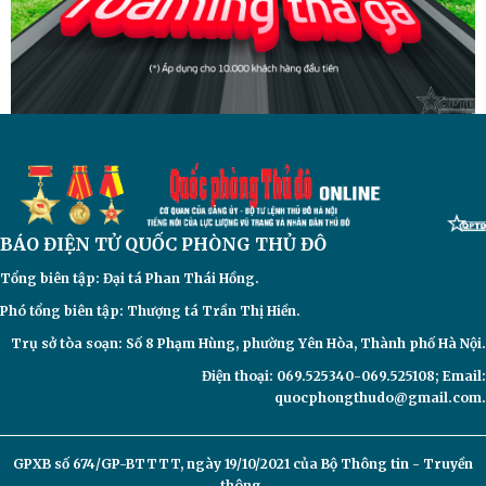
BÁO ĐIỆN TỬ
QUỐC PHÒNG THỦ ĐÔ
Tổng biên tập: Đại
tá Phan Thái Hồng.
Phó tổng biên tập: Thượng tá Trần Thị Hiền.
Trụ sở tòa soạn: Số 8 Phạm Hùng, phường Yên Hòa, Thành phố Hà Nội.
Điện thoại: 069.525340-069.525108; Email:
quocphongthudo@gmail.com.
GPXB số 674/GP-BTTTT, ngày 19/10/2021 của Bộ Thông tin - Truyền
thông.