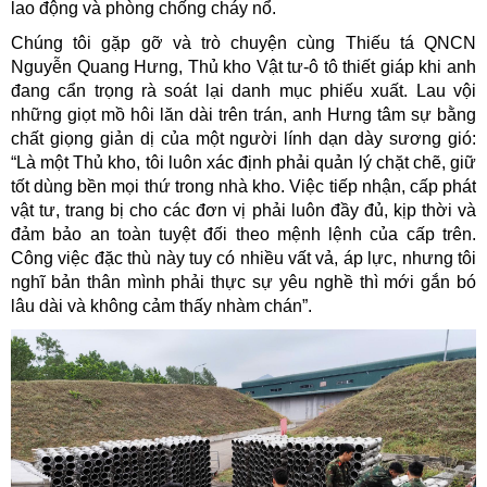
lao động và phòng chống cháy nổ.
Chúng tôi gặp gỡ và trò chuyện cùng Thiếu tá QNCN
Nguyễn Quang Hưng, Thủ kho Vật tư-ô tô thiết giáp khi anh
đang cẩn trọng rà soát lại danh mục phiếu xuất. Lau vội
những giọt mồ hôi lăn dài trên trán, anh Hưng tâm sự bằng
chất giọng giản dị của một người lính dạn dày sương gió:
“Là một Thủ kho, tôi luôn xác định phải quản lý chặt chẽ, giữ
tốt dùng bền mọi thứ trong nhà kho. Việc tiếp nhận, cấp phát
vật tư, trang bị cho các đơn vị phải luôn đầy đủ, kịp thời và
đảm bảo an toàn tuyệt đối theo mệnh lệnh của cấp trên.
Công việc đặc thù này tuy có nhiều vất vả, áp lực, nhưng tôi
nghĩ bản thân mình phải thực sự yêu nghề thì mới gắn bó
lâu dài và không cảm thấy nhàm chán”.