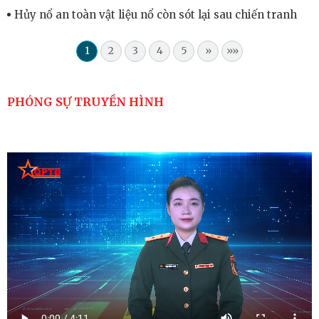
Hủy nổ an toàn vật liệu nổ còn sót lại sau chiến tranh
1
2
3
4
5
»
»»
PHÓNG SỰ TRUYỀN HÌNH