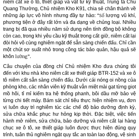
niêm cất xe ô tô, thiết giáp và vật tư kỹ thuật, Trung tá Chu
Quang Thường, Chủ nhiệm Kho K91, chia sẻ chân thành về
những áp lực vô hình nhưng đầy tự hào:
“Số
lượng vũ khí,
phương tiện ở đây rất lớn và đa dạng về chủng loại. Nhiều
trang bị đã qua nhiều năm sử dụng nên tính đồng bộ không
còn cao, trong khi yêu cầu kỹ thuật trong cất giữ, niêm cất lại
đòi hỏi vô cùng nghiêm ngặt để sẵn sàng chiến đấu. Chỉ cần
một chút sơ suất nhỏ trong công tác bảo quản, hậu quả sẽ
khôn
lường”
.
Câu chuyện của đồng chí Chủ nhiệm Kho đưa chúng tôi
đến với khu nhà kho niêm cất xe thiết giáp BTR-152 và xe ô
tô niêm cất sẵn sàng chiến đấu. Dưới cái nóng oi nồng của
phòng kho, các nhân viên kỹ thuật vẫn miệt mài gạt từng giọt
mồ hôi, tỉ mỉ kiểm tra hệ thống phanh, bôi dầu mỡ bảo vệ
từng chi tiết máy. Bám sát chỉ tiêu thực hiện nhiệm vụ, đơn
vị luôn duy trì nghiêm túc các chế độ bảo dưỡng định kỳ,
sửa chữa khắc phục hư hỏng kịp thời. Đặc biệt, việc tiến
hành mở niêm, sửa chữa, bảo dưỡng và niêm cất lại hàng
chục xe ô tô, xe thiết giáp luôn được thực hiện đúng quy
trình, tuân thủ nghiêm ngặt quy tắc an toàn lao động, vệ sinh