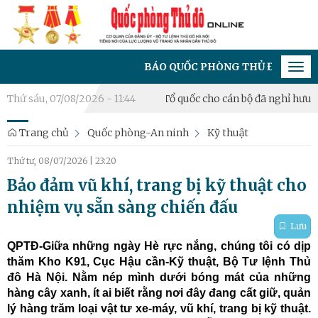
BÁO QUỐC PHÒNG THỦ ĐÔ - CƠ QUAN CỦA Đ
Tog
navi
Trao Huân chương Bảo vệ Tổ quốc cho cán bộ đã nghỉ hưu
Thứ sáu, 07/08/2026 - 11:44
Khai m
Trang chủ
Quốc phòng-An ninh
Kỹ thuật
Thứ tư, 08/07/2026
|
23:20
Bảo đảm vũ khí, trang bị kỹ thuật cho
nhiệm vụ sẵn sàng chiến đấu
Lưu
QPTĐ-Giữa những ngày Hè rực nắng, chúng tôi có dịp
thăm Kho K91, Cục Hậu cần-Kỹ thuật, Bộ Tư lệnh Thủ
đô Hà Nội. Nằm nép mình dưới bóng mát của những
hàng cây xanh, ít ai biết rằng nơi đây đang cất giữ, quản
lý hàng trăm loại vật tư xe-máy, vũ khí, trang bị kỹ thuật.