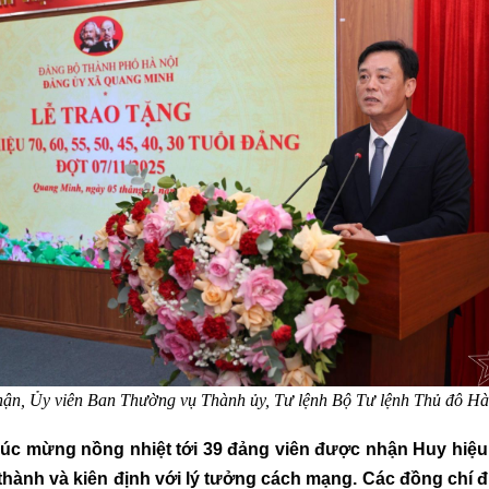
hận,
Ủy
viên Ban Thường vụ Thành
ủy
, Tư lệnh Bộ Tư lệnh Thủ đô Hà N
chúc mừng nồng nhiệt tới 39 đảng viên được nhận Huy hiệu
g thành và kiên định với lý tưởng cách mạng. Các đồng ch