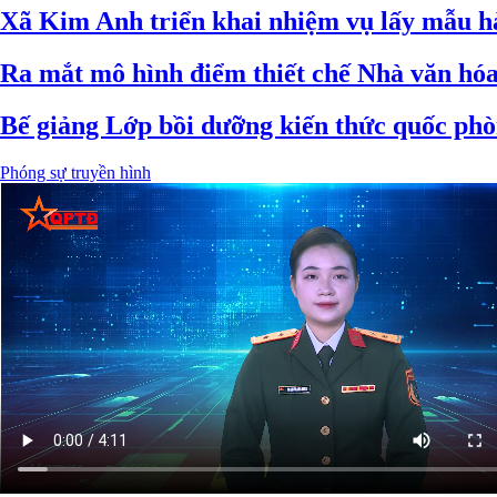
Xã Kim Anh triển khai nhiệm vụ lấy mẫu hài
Ra mắt mô hình điểm thiết chế Nhà văn hóa
Bế giảng Lớp bồi dưỡng kiến thức quốc phò
Phóng sự truyền hình