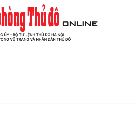
UỐC PHÒNG THỦ ĐÔ - CƠ QUAN CỦA ĐẢNG ỦY - BỘ TƯ 