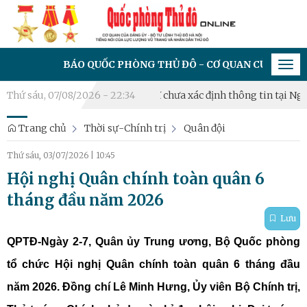
BÁO QUỐC PHÒNG THỦ ĐÔ - CƠ QUAN CỦA ĐẢNG ỦY - BỘ TƯ 
Tog
navi
ai lấy mẫu hài cốt liệt sĩ chưa xác định thông tin tại Nghĩa trang
Thứ sáu, 07/08/2026 - 22:34
Trang chủ
Thời sự-Chính trị
Quân đội
Thứ sáu, 03/07/2026
|
10:45
Hội nghị Quân chính toàn quân 6
tháng đầu năm 2026
Lưu
QPTĐ-Ngày 2-7, Quân ủy Trung ương, Bộ Quốc phòng
tổ chức Hội nghị Quân chính toàn quân 6 tháng đầu
năm 2026. Đồng chí Lê Minh Hưng, Ủy viên Bộ Chính trị,