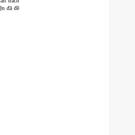
ần trách
ện đã đề