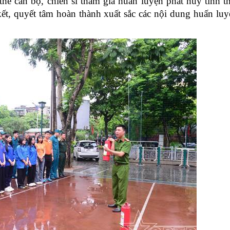
thể cán bộ, chiến sĩ tham gia huấn luyện phát huy tinh th
ết, quyết tâm hoàn thành xuất sắc các nội dung huấn luy