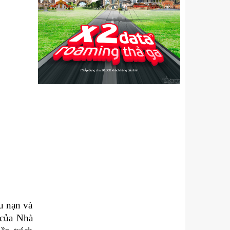
u nạn và
 của Nhà