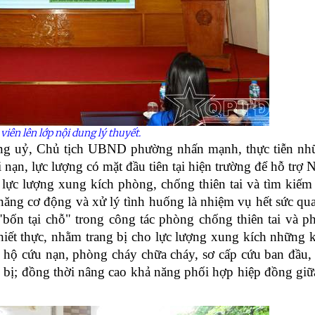
viên lên lớp nội dung lý thuyết.
g uỷ, Chủ tịch UBND phường nhấn mạnh, thực tiễn n
tai nạn, lực lượng có mặt đầu tiên tại hiện trường để hỗ trợ
g lực lượng xung kích phòng, chống thiên tai và tìm kiếm
năng cơ động và xử lý tình huống là nhiệm vụ hết sức qua
bốn tại chỗ" trong công tác phòng chống thiên tai và p
hiết thực, nhằm trang bị cho lực lượng xung kích những k
u hộ cứu nạn, phòng cháy chữa cháy, sơ cấp cứu ban đầu,
ng bị; đồng thời nâng cao khả năng phối hợp hiệp đồng giữ