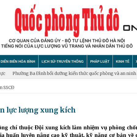
DIỄN BIẾN HÒA BÌNH
LỊCH SỬ-TRUYỀN THỐNG
PHÁP LUẬT
KINH TẾ
 Ba Đình bồi dưỡng kiến thức quốc phòng và an ninh đối tượng 4
n SSCĐ
hính trị
hất bại âm mưu diễn biến hòa bình
Theo Dòng Lịch Sử
Tin tức
Tin tức
"tự diễn biến", "tự chuyển hóa"
Sự Kiện
An ninh - Trật tự
Xây dựng
 lực lượng xung kích
Lịch sử LLVT nhân dân Thủ đô Hà Nội
Cuộc sống quanh ta
Vấn đề và
Thông Tin Liệt Sĩ
Tìm hiểu chính sách
Hội nhập
ồng chí thuộc Đội xung kích làm nhiệm vụ phòng chố
 huấn luyện nâng cao kỹ thuật, kỹ năng cơ bản về 