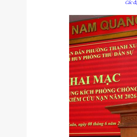
Các đ
u
Tiểu đoàn Thiết giáp SSCĐ cao
Bộ Tư l
trong dịp Tết Nguyên đán
chính t
thăm, đ