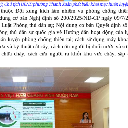
ỷ, Chủ tịch UBND phường Thanh Xuân phát biểu khai mạc huấn luyệ
 thuộc Đội xung kích làm nhiệm vụ phòng chống thiên
dung cơ bản Nghị định số 200/2025/NĐ-CP ngày 09/7/
ủa Luật Phòng thủ dân sự; Nội dung cơ bản Quyết định s
ng thủ dân sự quốc gia về Hướng dẫn hoạt động của l
huấn luyện phòng chống thiên tai; cách sử dụng máy kho
ưa và kỹ thuật cắt cây; cách cứu người bị đuối nước và sơ
h chữa cháy, cách cứu người ra khỏi khu vực cháy, sập