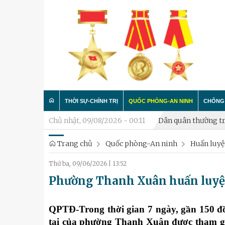
THỜI SỰ-CHÍNH TRỊ
QUỐC PHÒNG-AN NINH
CHỐNG 
Xã Hòa Lạc thành lập Tiểu đội Dân quân thường trực
Chủ nhật, 09/08/2026 - 00:11
Phường
Trang chủ
Quốc phòng-An ninh
Huấn luyệ
Trong nước
Công tác Đảng - Công tác C
Làm t
Thứ ba, 09/06/2026
|
13:52
Quân đội
Huấn luyện SSCĐ
Chống 
Phường Thanh Xuân huấn luyện
Luận bàn
Xây dựng đơn vị
Thành phố Hà Nội
Hậu cần
QPTĐ-Trong
thời gian 7 ngày, gần 150 đ
tai của phường Thanh Xuân được tham gia