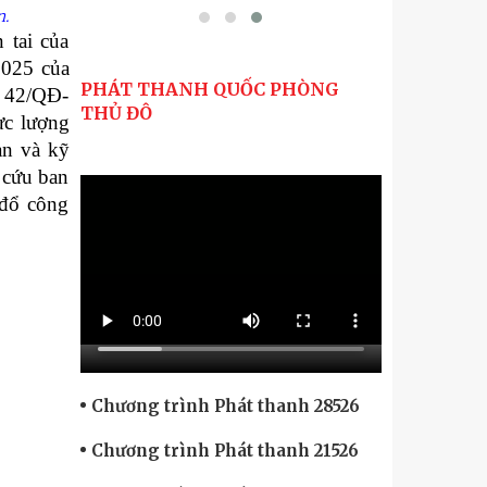
n.
 tai của
2025 của
PHÁT THANH QUỐC PHÒNG
ố 42/QĐ-
THỦ ĐÔ
ực lượng
an và kỹ
 cứu ban
 đổ công
Chương trình Phát thanh 28526
Chương trình Phát thanh 21526