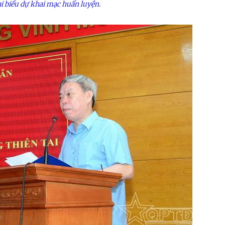
ại biểu dự khai mạc huấn luyện.
ệnh Thủ đô và các tổ chức
Hương Tết ra đảo tiền tiêu
rị-xã hội thành phố Hà Nội
ộng viên chiến sĩ mới