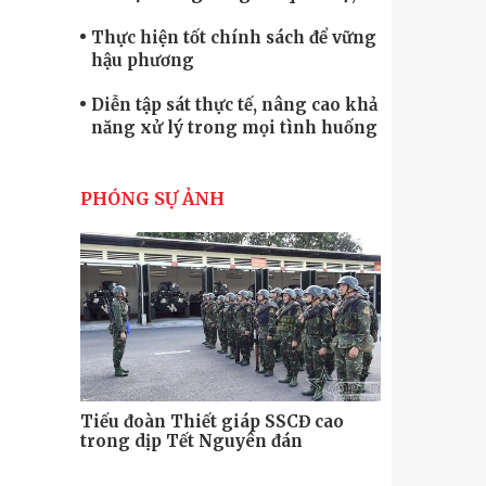
quốc phòng
Thực hiện tốt chính sách để vững
hậu phương
Diễn tập sát thực tế, nâng cao khả
năng xử lý trong mọi tình huống
Xây dựng lực lượng dân quân tự
vệ “vững mạnh, rộng khắp” ngay
PHÓNG SỰ ẢNH
từ cơ sở
Trung đoàn Pháo binh 452: Huấn
luyện giỏi nâng cao sức mạnh
chiến đấu
Tiểu đoàn Thiết giáp hoàn thành
tốt diễn tập chiến thuật có bắn đạn
thật
Nơi sinh viên rèn ý trí, luyện kỹ
năng
Tiểu đoàn Thiết giáp SSCĐ cao
Bộ Tư lệnh
trong dịp Tết Nguyên đán
chính trị-
thăm, động