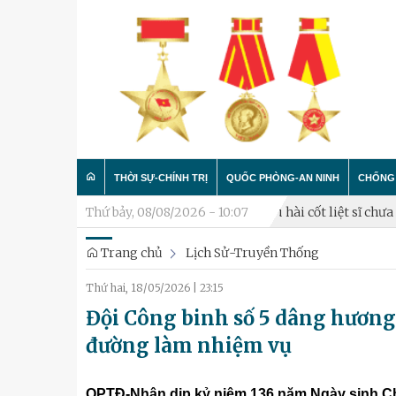
THỜI SỰ-CHÍNH TRỊ
QUỐC PHÒNG-AN NINH
CHỐNG 
òng thủ năm 2026
Thứ bảy, 08/08/2026 - 10:07
Triển khai lấy mẫu hài cốt liệt sĩ chưa xác đị
Trang chủ
Lịch Sử-Truyền Thống
Trong nước
Công tác Đảng - Công tác C
Làm t
Thứ hai, 18/05/2026
|
23:15
Quân đội
Huấn luyện SSCĐ
Chống 
Đội Công binh số 5 dâng hương 
Luận bàn
Xây dựng đơn vị
đường làm nhiệm vụ
Thành phố Hà Nội
Hậu cần
QPTĐ-Nhân dịp kỷ niệm 136 năm Ngày sinh Chủ 