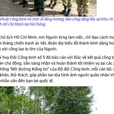
thuật Công binh tổ chức lễ dâng hương, báo công dâng Bác tại Khu Di 
ch Hồ Chí Minh tại Đá Chông.
i Chủ tịch Hồ Chí Minh, nơi Người từng làm việc, chỉ đạo cách m
 tháng chiến tranh ác liệt, đoàn đại biểu đã thành kính dâng h
 với công lao to lớn của Người.
hỉ huy Đội Công binh số 5 đã báo cáo với Bác về kết quả công 
thần chủ động, sẵn sàng nhận và hoàn thành tốt nhiệm vụ tại các
thống “Mở đường thắng lợi” của Bộ đội Công binh, mỗi cán bộ, 
 khăn, thử thách, góp phần lan tỏa hình ảnh người quân nhân 
 nhân văn đến bạn bè quốc tế.
ệnh Thủ đô và các tổ chức
Hương Tết ra đảo tiền tiêu
rị-xã hội thành phố Hà Nội
ộng viên chiến sĩ mới