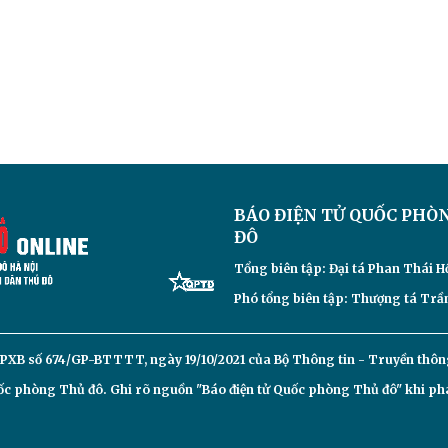
BÁO ĐIỆN TỬ
QUỐC PHÒ
ĐÔ
Tổng biên tập: Đại
tá Phan Thái H
Phó tổng biên tập: Thượng tá Trần
PXB số 674/GP-BTTTT, ngày 19/10/2021 của Bộ Thông tin - Truyền thôn
c phòng Thủ đô. Ghi rõ nguồn "Báo điện tử Quốc phòng Thủ đô" khi phát 