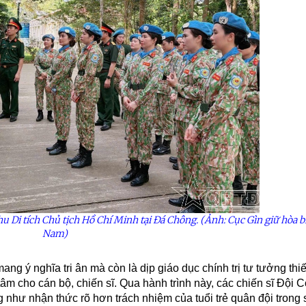
hu Di tích Chủ tịch Hồ Chí Minh tại Đá Chông. (Ảnh: Cục Gìn giữ hòa b
Nam)
 ý nghĩa tri ân mà còn là dịp giáo dục chính trị tư tưởng thiế
 tâm cho cán bộ, chiến sĩ. Qua hành trình này, các chiến sĩ Đội 
ng như nhận thức rõ hơn trách nhiệm của tuổi trẻ quân đội trong