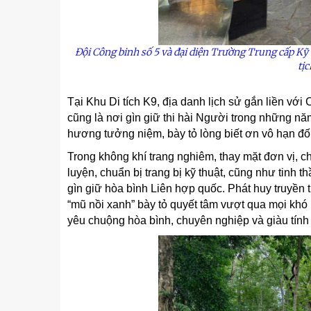
Đội Công binh số 5 và đại diện Trường Trung cấp Kỹ 
tị
Tại Khu Di tích K9, địa danh lịch sử gắn liền vớ
cũng là nơi gìn giữ thi hài Người trong những năm
hương tưởng niệm, bày tỏ lòng biết ơn vô hạn đối
Trong không khí trang nghiêm, thay mặt đơn vị, c
luyện, chuẩn bị trang bị kỹ thuật, cũng như tinh 
gìn giữ hòa bình Liên hợp quốc. Phát huy truyền 
“mũ nồi xanh” bày tỏ quyết tâm vượt qua mọi khó
yêu chuộng hòa bình, chuyên nghiệp và giàu tính
u
Tiểu đoàn Thiết giáp SSCĐ cao
Bộ Tư l
trong dịp Tết Nguyên đán
chính t
thăm, đ