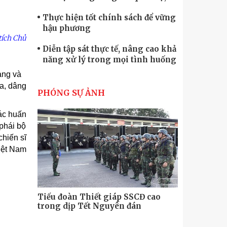
quốc phòng
Thực hiện tốt chính sách để vững
hậu phương
tích Chủ
Diễn tập sát thực tế, nâng cao khả
năng xử lý trong mọi tình huống
ạng và
Xây dựng lực lượng dân quân tự
oa, dâng
vệ “vững mạnh, rộng khắp” ngay
PHÓNG SỰ ẢNH
từ cơ sở
Trung đoàn Pháo binh 452: Huấn
tác huấn
luyện giỏi nâng cao sức mạnh
 phái bộ
chiến đấu
chiến sĩ
Tiểu đoàn Thiết giáp hoàn thành
Việt Nam
tốt diễn tập chiến thuật có bắn đạn
thật
Nơi sinh viên rèn ý trí, luyện kỹ
năng
Tiểu đoàn Thiết giáp SSCĐ cao
Bộ Tư lệnh
trong dịp Tết Nguyên đán
chính trị-
thăm, động