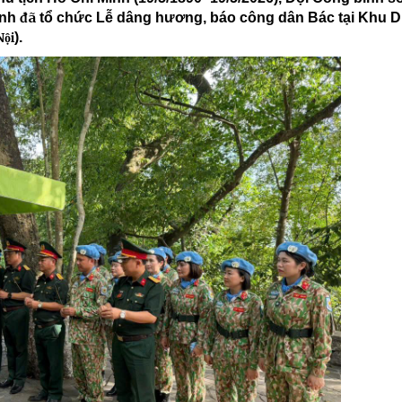
Chiến dịch 500 ngày đêm
Cải cách hành chính, 
inh
đã
tổ chức Lễ dâng hương, báo công dân Bác tại Khu Di
ội
).
 ninh