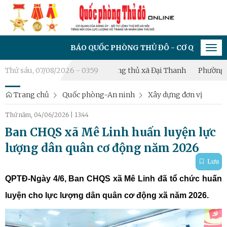
BÁO QUỐC PHÒNG THỦ ĐÔ - CƠ QUAN CỦA ĐẢNG ỦY 
Tog
navi
ạc diễn tập chiến đấu phòng thủ xã Đại Thanh
Thứ sáu, 07/08/2026 - 03:59
Phường Hoàng Li
Trang chủ
Quốc phòng-An ninh
Xây dựng đơn vị
Thứ năm, 04/06/2026
|
13:44
Ban CHQS xã Mê Linh huấn luyện lực
lượng dân quân cơ động năm 2026
Lưu
QPTĐ-Ngày 4/6, Ban CHQS xã Mê Linh đã tổ chức huấn
luyện cho lực lượng dân quân cơ động xã năm 2026.