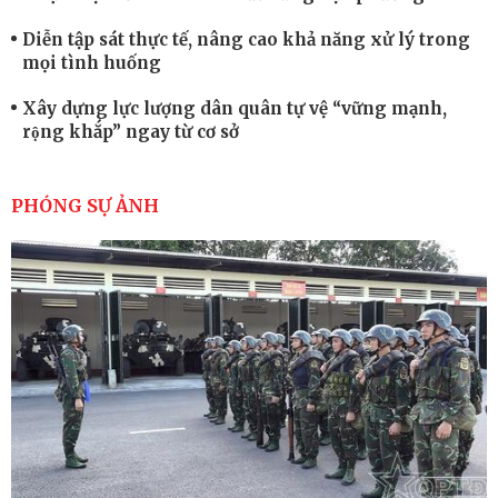
Diễn tập sát thực tế, nâng cao khả năng xử lý trong
mọi tình huống
Xây dựng lực lượng dân quân tự vệ “vững mạnh,
rộng khắp” ngay từ cơ sở
Trung đoàn Pháo binh 452: Huấn luyện giỏi nâng
cao sức mạnh chiến đấu
PHÓNG SỰ ẢNH
Tiểu đoàn Thiết giáp hoàn thành tốt diễn tập chiến
thuật có bắn đạn thật
Nơi sinh viên rèn ý trí, luyện kỹ năng