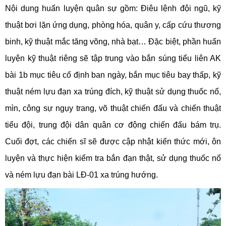
Nội dung huấn luyện quân sự gồm: Điêu lệnh đội ngũ, kỹ
thuật bơi lặn ứng dụng, phòng hóa, quân y, cấp cứu thương
binh, kỹ thuật mắc tăng võng, nhà bạt… Đặc biệt, phần huấn
luyện kỹ thuật riêng sẽ tập trung vào bắn súng tiểu liên AK
bài 1b mục tiêu cố định ban ngày, bắn mục tiêu bay thấp, kỹ
thuật ném lựu đạn xa trúng đích, kỹ thuật sử dụng thuốc nổ,
mìn, công sự ngụy trang, võ thuật chiến đấu và chiến thuật
tiểu đội, trung đội dân quân cơ động chiến đấu bám trụ.
Cuối đợt, các chiến sĩ sẽ được cập nhật kiến thức mới, ôn
luyện và thực hiện kiểm tra bắn đạn thật, sử dụng thuốc nổ
và ném lựu đạn bài LĐ-01 xa trúng hướng.