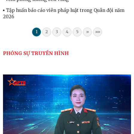
Tập huấn báo cáo viên pháp luật trong Quân đội năm
2026
1
2
3
4
5
»
»»
PHÓNG SỰ TRUYỀN HÌNH