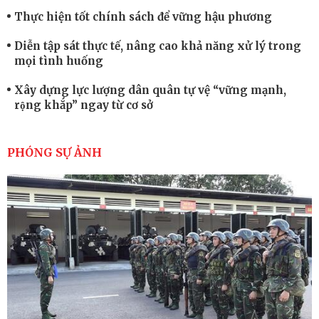
Thực hiện tốt chính sách để vững hậu phương
Diễn tập sát thực tế, nâng cao khả năng xử lý trong
mọi tình huống
Xây dựng lực lượng dân quân tự vệ “vững mạnh,
rộng khắp” ngay từ cơ sở
Trung đoàn Pháo binh 452: Huấn luyện giỏi nâng
cao sức mạnh chiến đấu
PHÓNG SỰ ẢNH
Tiểu đoàn Thiết giáp hoàn thành tốt diễn tập chiến
thuật có bắn đạn thật
Nơi sinh viên rèn ý trí, luyện kỹ năng