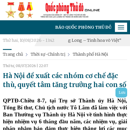
BÁO QUỐC PHÒNG THỦ ĐÔ - CƠ QUAN CỦA ĐẢNG Ủ
Tog
navi
Nội 2026: “Hào khí Thăng Long – Tinh hoa võ Việt”
Thứ hai, 10/08/2026 - 13:42
Xã Hạ Bằng 
Trang chủ
Thời sự-Chính trị
Thành phố Hà Nội
Thứ tư, 08/07/2026
|
22:07
Hà Nội đề xuất các nhóm cơ chế đặc
thù, quyết tâm tăng trưởng hai con số
Lưu
QPTĐ-Chiều 8-7, tại Trụ sở Thành ủy Hà Nội,
Tổng Bí thư, Chủ tịch nước Tô Lâm đã làm việc với
Ban Thường vụ Thành ủy Hà Nội về tình hình thực
hiện nhiệm vụ 6 tháng đầu năm, các nhiệm vụ, giải
pháp nhằm bảo đảm thực hiện thắng lợi các mục